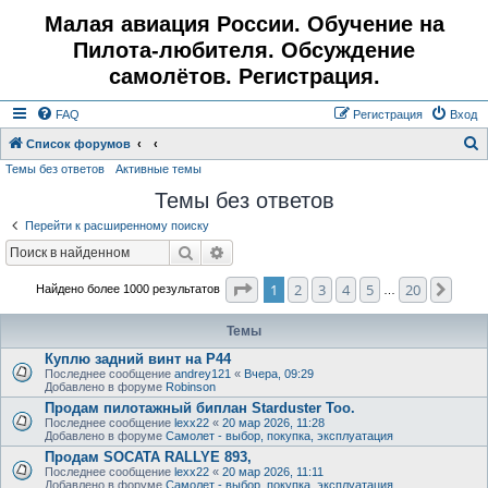
Малая авиация России. Обучение на
Пилота-любителя. Обсуждение
самолётов. Регистрация.
FAQ
Регистрация
Вход
Список форумов
Темы без ответов
Активные темы
о
Темы без ответов
и
с
Перейти к расширенному поиску
к
Поиск
Расширенный поиск
Страница
1
из
20
1
2
3
4
5
20
След
Найдено более 1000 результатов
…
Темы
Куплю задний винт на Р44
Последнее сообщение
andrey121
«
Вчера, 09:29
Добавлено в форуме
Robinson
Продам пилотажный биплан Starduster Too.
Последнее сообщение
lexx22
«
20 мар 2026, 11:28
Добавлено в форуме
Самолет - выбор, покупка, эксплуатация
Продам SOCATA RALLYE 893,
Последнее сообщение
lexx22
«
20 мар 2026, 11:11
Добавлено в форуме
Самолет - выбор, покупка, эксплуатация