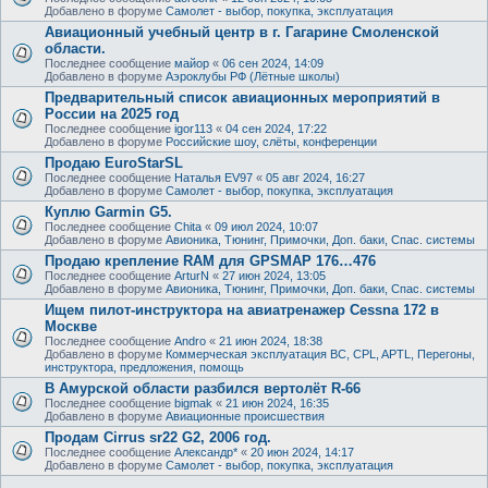
Добавлено в форуме
Самолет - выбор, покупка, эксплуатация
Авиационный учебный центр в г. Гагарине Смоленской
области.
Последнее сообщение
майор
«
06 сен 2024, 14:09
Добавлено в форуме
Аэроклубы РФ (Лётные школы)
Предварительный список авиационных мероприятий в
России на 2025 год
Последнее сообщение
igor113
«
04 сен 2024, 17:22
Добавлено в форуме
Российские шоу, слёты, конференции
Продаю EuroStarSL
Последнее сообщение
Наталья EV97
«
05 авг 2024, 16:27
Добавлено в форуме
Самолет - выбор, покупка, эксплуатация
Куплю Garmin G5.
Последнее сообщение
Chita
«
09 июл 2024, 10:07
Добавлено в форуме
Авионика, Тюнинг, Примочки, Доп. баки, Спас. системы
Продаю крепление RAM для GPSMAP 176…476
Последнее сообщение
ArturN
«
27 июн 2024, 13:05
Добавлено в форуме
Авионика, Тюнинг, Примочки, Доп. баки, Спас. системы
Ищем пилот-инструктора на авиатренажер Cessna 172 в
Москве
Последнее сообщение
Andro
«
21 июн 2024, 18:38
Добавлено в форуме
Коммерческая эксплуатация ВС, CPL, APTL, Перегоны,
инструктора, предложения, помощь
В Амурской области разбился вертолёт R-66
Последнее сообщение
bigmak
«
21 июн 2024, 16:35
Добавлено в форуме
Авиационные происшествия
Продам Cirrus sr22 G2, 2006 год.
Последнее сообщение
Александр*
«
20 июн 2024, 14:17
Добавлено в форуме
Самолет - выбор, покупка, эксплуатация
.