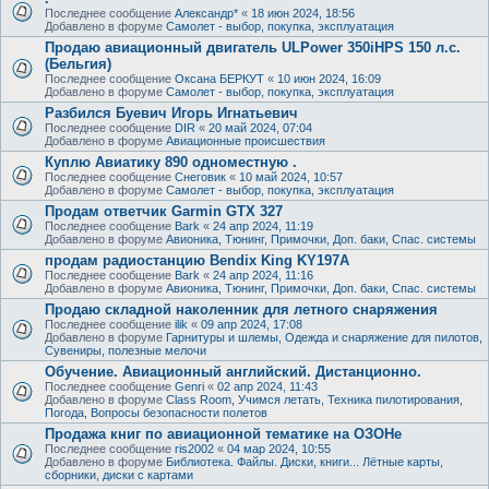
Последнее сообщение
Александр*
«
18 июн 2024, 18:56
Добавлено в форуме
Самолет - выбор, покупка, эксплуатация
Продаю авиационный двигатель ULPower 350iHPS 150 л.с.
(Бельгия)
Последнее сообщение
Оксана БЕРКУТ
«
10 июн 2024, 16:09
Добавлено в форуме
Самолет - выбор, покупка, эксплуатация
Разбился Буевич Игорь Игнатьевич
Последнее сообщение
DIR
«
20 май 2024, 07:04
Добавлено в форуме
Авиационные происшествия
Куплю Авиатику 890 одноместную .
Последнее сообщение
Снеговик
«
10 май 2024, 10:57
Добавлено в форуме
Самолет - выбор, покупка, эксплуатация
Продам ответчик Garmin GTX 327
Последнее сообщение
Bark
«
24 апр 2024, 11:19
Добавлено в форуме
Авионика, Тюнинг, Примочки, Доп. баки, Спас. системы
продам радиостанцию Bendix King KY197A
Последнее сообщение
Bark
«
24 апр 2024, 11:16
Добавлено в форуме
Авионика, Тюнинг, Примочки, Доп. баки, Спас. системы
Продаю складной наколенник для летного снаряжения
Последнее сообщение
ilik
«
09 апр 2024, 17:08
Добавлено в форуме
Гарнитуры и шлемы, Одежда и снаряжение для пилотов,
Сувениры, полезные мелочи
Обучение. Авиационный английский. Дистанционно.
Последнее сообщение
Genri
«
02 апр 2024, 11:43
Добавлено в форуме
Class Room, Учимся летать, Техника пилотирования,
Погода, Вопросы безопасности полетов
Продажа книг по авиационной тематике на ОЗОНе
Последнее сообщение
ris2002
«
04 мар 2024, 10:55
Добавлено в форуме
Библиотека. Файлы. Диски, книги... Лётные карты,
сборники, диски с картами