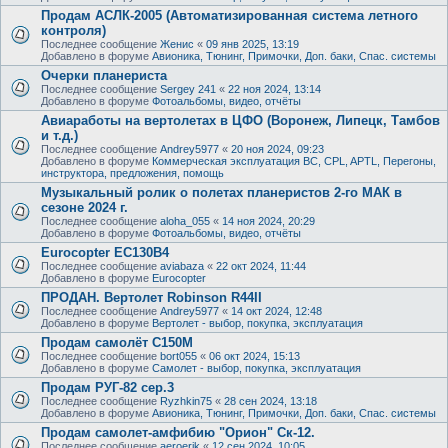
Продам АСЛК-2005 (Автоматизированная система летного
контроля)
Последнее сообщение
Женис
«
09 янв 2025, 13:19
Добавлено в форуме
Авионика, Тюнинг, Примочки, Доп. баки, Спас. системы
Очерки планериста
Последнее сообщение
Sergey 241
«
22 ноя 2024, 13:14
Добавлено в форуме
Фотоальбомы, видео, отчёты
Авиаработы на вертолетах в ЦФО (Воронеж, Липецк, Тамбов
и т.д.)
Последнее сообщение
Andrey5977
«
20 ноя 2024, 09:23
Добавлено в форуме
Коммерческая эксплуатация ВС, CPL, APTL, Перегоны,
инструктора, предложения, помощь
Музыкальный ролик о полетах планеристов 2-го МАК в
сезоне 2024 г.
Последнее сообщение
aloha_055
«
14 ноя 2024, 20:29
Добавлено в форуме
Фотоальбомы, видео, отчёты
Eurocopter EC130B4
Последнее сообщение
aviabaza
«
22 окт 2024, 11:44
Добавлено в форуме
Eurocopter
ПРОДАН. Вертолет Robinson R44II
Последнее сообщение
Andrey5977
«
14 окт 2024, 12:48
Добавлено в форуме
Вертолет - выбор, покупка, эксплуатация
Продам самолёт С150М
Последнее сообщение
bort055
«
06 окт 2024, 15:13
Добавлено в форуме
Самолет - выбор, покупка, эксплуатация
Продам РУГ-82 сер.3
Последнее сообщение
Ryzhkin75
«
28 сен 2024, 13:18
Добавлено в форуме
Авионика, Тюнинг, Примочки, Доп. баки, Спас. системы
Продам самолет-амфибию "Орион" Ск-12.
Последнее сообщение
aeroerik
«
12 сен 2024, 10:05