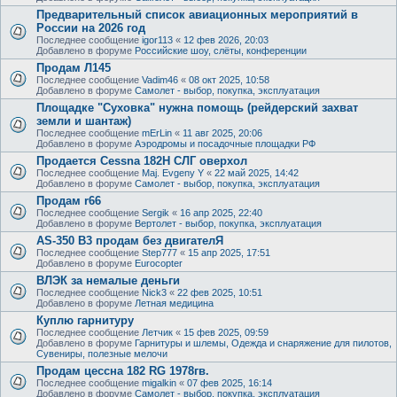
Предварительный список авиационных мероприятий в
России на 2026 год
Последнее сообщение
igor113
«
12 фев 2026, 20:03
Добавлено в форуме
Российские шоу, слёты, конференции
Продам Л145
Последнее сообщение
Vadim46
«
08 окт 2025, 10:58
Добавлено в форуме
Самолет - выбор, покупка, эксплуатация
Площадке "Суховка" нужна помощь (рейдерский захват
земли и шантаж)
Последнее сообщение
mErLin
«
11 авг 2025, 20:06
Добавлено в форуме
Аэродромы и посадочные площадки РФ
Продается Cessna 182H СЛГ оверхол
Последнее сообщение
Maj. Evgeny Y
«
22 май 2025, 14:42
Добавлено в форуме
Самолет - выбор, покупка, эксплуатация
Продам r66
Последнее сообщение
Sergik
«
16 апр 2025, 22:40
Добавлено в форуме
Вертолет - выбор, покупка, эксплуатация
AS-350 B3 продам без двигателЯ
Последнее сообщение
Step777
«
15 апр 2025, 17:51
Добавлено в форуме
Eurocopter
ВЛЭК за немалые деньги
Последнее сообщение
Nick3
«
22 фев 2025, 10:51
Добавлено в форуме
Летная медицина
Куплю гарнитуру
Последнее сообщение
Летчик
«
15 фев 2025, 09:59
Добавлено в форуме
Гарнитуры и шлемы, Одежда и снаряжение для пилотов,
Сувениры, полезные мелочи
Продам цессна 182 RG 1978гв.
Последнее сообщение
migalkin
«
07 фев 2025, 16:14
Добавлено в форуме
Самолет - выбор, покупка, эксплуатация