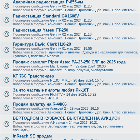
Аварийная радиостанция Р-855-ум
Последнее сообщение
Genri
«
02 мар 2024, 11:23
Добавлено в форуме
Авионика, Тюнинг, Примочки, Доп. баки, Спас. системы
Радиостанция Standard GX1608V
Последнее сообщение
Genri
«
02 мар 2024, 11:20
Добавлено в форуме
Авионика, Тюнинг, Примочки, Доп. баки, Спас. системы
Радиостанция Yaesu FT-250
Последнее сообщение
Genri
«
02 мар 2024, 11:18
Добавлено в форуме
Авионика, Тюнинг, Примочки, Доп. баки, Спас. системы
Гарнитура David Clark H10-20
Последнее сообщение
Genri
«
01 мар 2024, 18:55
Добавлено в форуме
Гарнитуры и шлемы, Одежда и снаряжение для пилотов,
Сувениры, полезные мелочи
Продан: самолет Piper Aztec PA-23-250 СЛГ до 2025 года
Последнее сообщение
Maj. Evgeny Y
«
29 фев 2024, 20:30
Добавлено в форуме
Самолет - выбор, покупка, эксплуатация
KT 76C Транспондер
Последнее сообщение
NEBO_MIKE
«
28 фев 2024, 15:40
Добавлено в форуме
Авионика, Тюнинг, Примочки, Доп. баки, Спас. системы
За что частные пилоты любят Як-18Т
Последнее сообщение
FlightTV
«
14 фев 2024, 16:22
Добавлено в форуме
Як-18Т
Продам палатку на R-44/66
Последнее сообщение
Алексей 2
«
29 ноя 2023, 16:15
Добавлено в форуме
Авионика, Тюнинг, Примочки, Доп. баки, Спас. системы
ВЕРТОДРОМ В КУЗБАССЕ ВЫСТАВЛЕН НА АУКЦИОН
Последнее сообщение
А.Иванов
«
24 ноя 2023, 10:21
Добавлено в форуме
Вертодромы (вертолетные клубы, вертолетные
площадки)
inReach SE продам