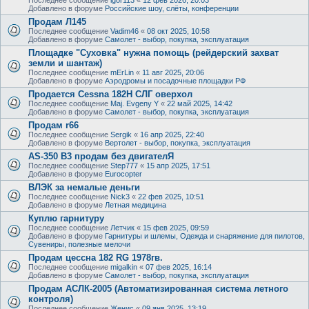
Добавлено в форуме
Российские шоу, слёты, конференции
Продам Л145
Последнее сообщение
Vadim46
«
08 окт 2025, 10:58
Добавлено в форуме
Самолет - выбор, покупка, эксплуатация
Площадке "Суховка" нужна помощь (рейдерский захват
земли и шантаж)
Последнее сообщение
mErLin
«
11 авг 2025, 20:06
Добавлено в форуме
Аэродромы и посадочные площадки РФ
Продается Cessna 182H СЛГ оверхол
Последнее сообщение
Maj. Evgeny Y
«
22 май 2025, 14:42
Добавлено в форуме
Самолет - выбор, покупка, эксплуатация
Продам r66
Последнее сообщение
Sergik
«
16 апр 2025, 22:40
Добавлено в форуме
Вертолет - выбор, покупка, эксплуатация
AS-350 B3 продам без двигателЯ
Последнее сообщение
Step777
«
15 апр 2025, 17:51
Добавлено в форуме
Eurocopter
ВЛЭК за немалые деньги
Последнее сообщение
Nick3
«
22 фев 2025, 10:51
Добавлено в форуме
Летная медицина
Куплю гарнитуру
Последнее сообщение
Летчик
«
15 фев 2025, 09:59
Добавлено в форуме
Гарнитуры и шлемы, Одежда и снаряжение для пилотов,
Сувениры, полезные мелочи
Продам цессна 182 RG 1978гв.
Последнее сообщение
migalkin
«
07 фев 2025, 16:14
Добавлено в форуме
Самолет - выбор, покупка, эксплуатация
Продам АСЛК-2005 (Автоматизированная система летного
контроля)
Последнее сообщение
Женис
«
09 янв 2025, 13:19