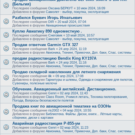
(Бельгия)
Последнее сообщение
Оксана БЕРКУТ
«
10 июн 2024, 16:09
Добавлено в форуме
Самолет - выбор, покупка, эксплуатация
Разбился Буевич Игорь Игнатьевич
Последнее сообщение
DIR
«
20 май 2024, 07:04
Добавлено в форуме
Авиационные происшествия
Куплю Авиатику 890 одноместную .
Последнее сообщение
Снеговик
«
10 май 2024, 10:57
Добавлено в форуме
Самолет - выбор, покупка, эксплуатация
Продам ответчик Garmin GTX 327
Последнее сообщение
Bark
«
24 апр 2024, 11:19
Добавлено в форуме
Авионика, Тюнинг, Примочки, Доп. баки, Спас. системы
продам радиостанцию Bendix King KY197A
Последнее сообщение
Bark
«
24 апр 2024, 11:16
Добавлено в форуме
Авионика, Тюнинг, Примочки, Доп. баки, Спас. системы
Продаю складной наколенник для летного снаряжения
Последнее сообщение
ilik
«
09 апр 2024, 17:08
Добавлено в форуме
Гарнитуры и шлемы, Одежда и снаряжение для пилотов,
Сувениры, полезные мелочи
Обучение. Авиационный английский. Дистанционно.
Последнее сообщение
Genri
«
02 апр 2024, 11:43
Добавлено в форуме
Class Room, Учимся летать, Техника пилотирования,
Погода, Вопросы безопасности полетов
Продажа книг по авиационной тематике на ОЗОНе
Последнее сообщение
ris2002
«
04 мар 2024, 10:55
Добавлено в форуме
Библиотека. Файлы. Диски, книги... Лётные карты,
сборники, диски с картами
Аварийная радиостанция Р-855-ум
Последнее сообщение
Genri
«
02 мар 2024, 11:23
Добавлено в форуме
Авионика, Тюнинг, Примочки, Доп. баки, Спас. системы