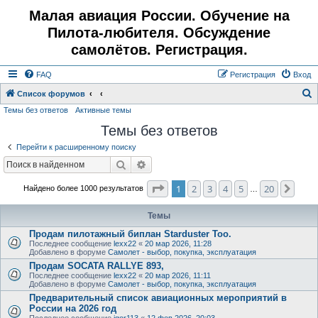
Малая авиация России. Обучение на
Пилота-любителя. Обсуждение
самолётов. Регистрация.
FAQ
Регистрация
Вход
Список форумов
Темы без ответов
Активные темы
о
Темы без ответов
и
с
Перейти к расширенному поиску
к
Поиск
Расширенный поиск
Страница
1
из
20
1
2
3
4
5
20
След
Найдено более 1000 результатов
…
Темы
Продам пилотажный биплан Starduster Too.
Последнее сообщение
lexx22
«
20 мар 2026, 11:28
Добавлено в форуме
Самолет - выбор, покупка, эксплуатация
Продам SOCATA RALLYE 893,
Последнее сообщение
lexx22
«
20 мар 2026, 11:11
Добавлено в форуме
Самолет - выбор, покупка, эксплуатация
Предварительный список авиационных мероприятий в
России на 2026 год
Последнее сообщение
igor113
«
12 фев 2026, 20:03