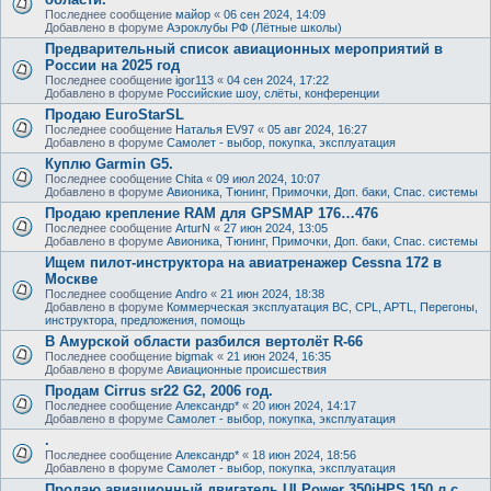
Последнее сообщение
майор
«
06 сен 2024, 14:09
Добавлено в форуме
Аэроклубы РФ (Лётные школы)
Предварительный список авиационных мероприятий в
России на 2025 год
Последнее сообщение
igor113
«
04 сен 2024, 17:22
Добавлено в форуме
Российские шоу, слёты, конференции
Продаю EuroStarSL
Последнее сообщение
Наталья EV97
«
05 авг 2024, 16:27
Добавлено в форуме
Самолет - выбор, покупка, эксплуатация
Куплю Garmin G5.
Последнее сообщение
Chita
«
09 июл 2024, 10:07
Добавлено в форуме
Авионика, Тюнинг, Примочки, Доп. баки, Спас. системы
Продаю крепление RAM для GPSMAP 176…476
Последнее сообщение
ArturN
«
27 июн 2024, 13:05
Добавлено в форуме
Авионика, Тюнинг, Примочки, Доп. баки, Спас. системы
Ищем пилот-инструктора на авиатренажер Cessna 172 в
Москве
Последнее сообщение
Andro
«
21 июн 2024, 18:38
Добавлено в форуме
Коммерческая эксплуатация ВС, CPL, APTL, Перегоны,
инструктора, предложения, помощь
В Амурской области разбился вертолёт R-66
Последнее сообщение
bigmak
«
21 июн 2024, 16:35
Добавлено в форуме
Авиационные происшествия
Продам Cirrus sr22 G2, 2006 год.
Последнее сообщение
Александр*
«
20 июн 2024, 14:17
Добавлено в форуме
Самолет - выбор, покупка, эксплуатация
.
Последнее сообщение
Александр*
«
18 июн 2024, 18:56
Добавлено в форуме
Самолет - выбор, покупка, эксплуатация
Продаю авиационный двигатель ULPower 350iHPS 150 л.с.