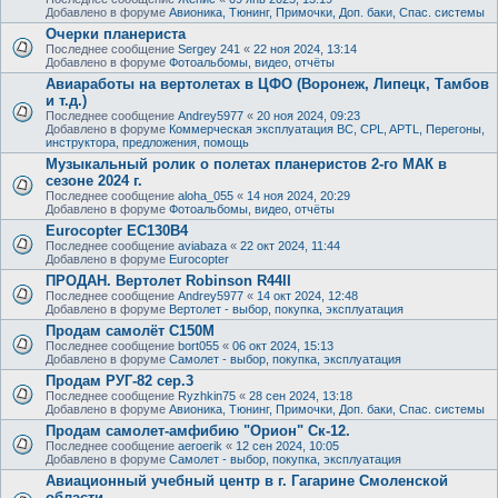
Добавлено в форуме
Авионика, Тюнинг, Примочки, Доп. баки, Спас. системы
Очерки планериста
Последнее сообщение
Sergey 241
«
22 ноя 2024, 13:14
Добавлено в форуме
Фотоальбомы, видео, отчёты
Авиаработы на вертолетах в ЦФО (Воронеж, Липецк, Тамбов
и т.д.)
Последнее сообщение
Andrey5977
«
20 ноя 2024, 09:23
Добавлено в форуме
Коммерческая эксплуатация ВС, CPL, APTL, Перегоны,
инструктора, предложения, помощь
Музыкальный ролик о полетах планеристов 2-го МАК в
сезоне 2024 г.
Последнее сообщение
aloha_055
«
14 ноя 2024, 20:29
Добавлено в форуме
Фотоальбомы, видео, отчёты
Eurocopter EC130B4
Последнее сообщение
aviabaza
«
22 окт 2024, 11:44
Добавлено в форуме
Eurocopter
ПРОДАН. Вертолет Robinson R44II
Последнее сообщение
Andrey5977
«
14 окт 2024, 12:48
Добавлено в форуме
Вертолет - выбор, покупка, эксплуатация
Продам самолёт С150М
Последнее сообщение
bort055
«
06 окт 2024, 15:13
Добавлено в форуме
Самолет - выбор, покупка, эксплуатация
Продам РУГ-82 сер.3
Последнее сообщение
Ryzhkin75
«
28 сен 2024, 13:18
Добавлено в форуме
Авионика, Тюнинг, Примочки, Доп. баки, Спас. системы
Продам самолет-амфибию "Орион" Ск-12.
Последнее сообщение
aeroerik
«
12 сен 2024, 10:05
Добавлено в форуме
Самолет - выбор, покупка, эксплуатация
Авиационный учебный центр в г. Гагарине Смоленской
области.