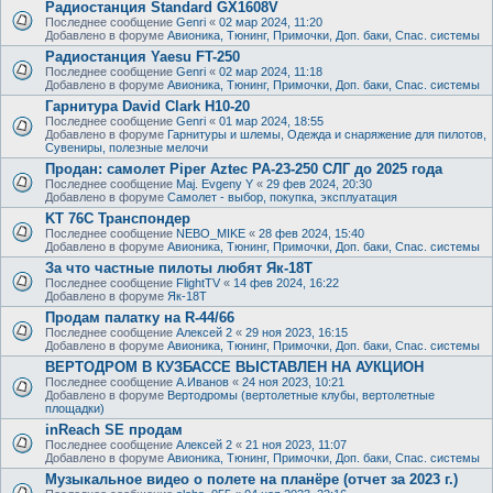
Радиостанция Standard GX1608V
Последнее сообщение
Genri
«
02 мар 2024, 11:20
Добавлено в форуме
Авионика, Тюнинг, Примочки, Доп. баки, Спас. системы
Радиостанция Yaesu FT-250
Последнее сообщение
Genri
«
02 мар 2024, 11:18
Добавлено в форуме
Авионика, Тюнинг, Примочки, Доп. баки, Спас. системы
Гарнитура David Clark H10-20
Последнее сообщение
Genri
«
01 мар 2024, 18:55
Добавлено в форуме
Гарнитуры и шлемы, Одежда и снаряжение для пилотов,
Сувениры, полезные мелочи
Продан: самолет Piper Aztec PA-23-250 СЛГ до 2025 года
Последнее сообщение
Maj. Evgeny Y
«
29 фев 2024, 20:30
Добавлено в форуме
Самолет - выбор, покупка, эксплуатация
KT 76C Транспондер
Последнее сообщение
NEBO_MIKE
«
28 фев 2024, 15:40
Добавлено в форуме
Авионика, Тюнинг, Примочки, Доп. баки, Спас. системы
За что частные пилоты любят Як-18Т
Последнее сообщение
FlightTV
«
14 фев 2024, 16:22
Добавлено в форуме
Як-18Т
Продам палатку на R-44/66
Последнее сообщение
Алексей 2
«
29 ноя 2023, 16:15
Добавлено в форуме
Авионика, Тюнинг, Примочки, Доп. баки, Спас. системы
ВЕРТОДРОМ В КУЗБАССЕ ВЫСТАВЛЕН НА АУКЦИОН
Последнее сообщение
А.Иванов
«
24 ноя 2023, 10:21
Добавлено в форуме
Вертодромы (вертолетные клубы, вертолетные
площадки)
inReach SE продам
Последнее сообщение
Алексей 2
«
21 ноя 2023, 11:07
Добавлено в форуме
Авионика, Тюнинг, Примочки, Доп. баки, Спас. системы
Музыкальное видео о полете на планёре (отчет за 2023 г.)