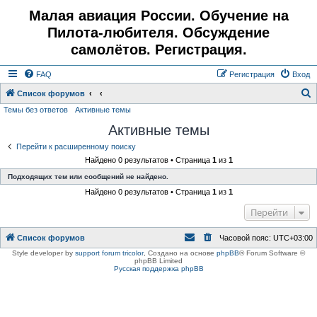
Малая авиация России. Обучение на
Пилота-любителя. Обсуждение
самолётов. Регистрация.
FAQ
Регистрация
Вход
Список форумов
Темы без ответов
Активные темы
о
Активные темы
и
с
Перейти к расширенному поиску
Найдено 0 результатов • Страница
1
из
1
к
Подходящих тем или сообщений не найдено.
Найдено 0 результатов • Страница
1
из
1
Перейти
Список форумов
Часовой пояс:
UTC+03:00
Style developer by
support forum tricolor
,
Создано на основе
phpBB
® Forum Software ©
phpBB Limited
Русская поддержка phpBB