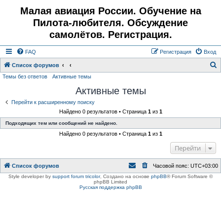
Малая авиация России. Обучение на
Пилота-любителя. Обсуждение
самолётов. Регистрация.
FAQ
Регистрация
Вход
Список форумов
Темы без ответов
Активные темы
о
Активные темы
и
с
Перейти к расширенному поиску
Найдено 0 результатов • Страница
1
из
1
к
Подходящих тем или сообщений не найдено.
Найдено 0 результатов • Страница
1
из
1
Перейти
Список форумов
Часовой пояс:
UTC+03:00
Style developer by
support forum tricolor
,
Создано на основе
phpBB
® Forum Software ©
phpBB Limited
Русская поддержка phpBB