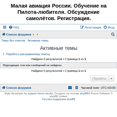
Малая авиация России. Обучение на
Пилота-любителя. Обсуждение
самолётов. Регистрация.
FAQ
Регистрация
Вход
Список форумов
Темы без ответов
Активные темы
о
Активные темы
и
с
Перейти к расширенному поиску
Найдено 0 результатов • Страница
1
из
1
к
Подходящих тем или сообщений не найдено.
Найдено 0 результатов • Страница
1
из
1
Перейти
Список форумов
Часовой пояс:
UTC+03:00
Style developer by
support forum tricolor
,
Создано на основе
phpBB
® Forum Software ©
phpBB Limited
Русская поддержка phpBB