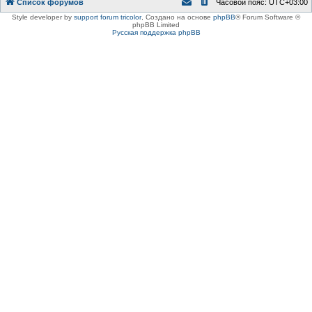
Список форумов
Часовой пояс:
UTC+03:00
Style developer by
support forum tricolor
,
Создано на основе
phpBB
® Forum Software ©
phpBB Limited
Русская поддержка phpBB