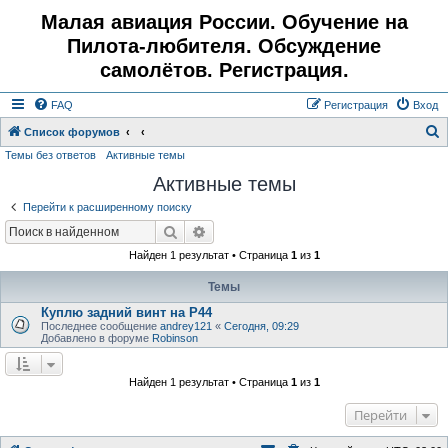
Малая авиация России. Обучение на
Пилота-любителя. Обсуждение
самолётов. Регистрация.
FAQ
Регистрация
Вход
Список форумов
Темы без ответов
Активные темы
о
Активные темы
и
с
Перейти к расширенному поиску
к
Поиск
Расширенный поиск
Найден 1 результат • Страница
1
из
1
Темы
Куплю задний винт на Р44
Последнее сообщение
andrey121
«
Сегодня, 09:29
Добавлено в форуме
Robinson
Найден 1 результат • Страница
1
из
1
Перейти