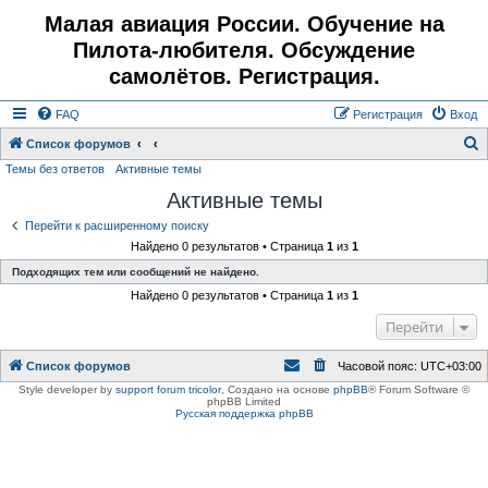
Малая авиация России. Обучение на
Пилота-любителя. Обсуждение
самолётов. Регистрация.
FAQ
Регистрация
Вход
Список форумов
Темы без ответов
Активные темы
о
Активные темы
и
с
Перейти к расширенному поиску
Найдено 0 результатов • Страница
1
из
1
к
Подходящих тем или сообщений не найдено.
Найдено 0 результатов • Страница
1
из
1
Перейти
Список форумов
Часовой пояс:
UTC+03:00
Style developer by
support forum tricolor
,
Создано на основе
phpBB
® Forum Software ©
phpBB Limited
Русская поддержка phpBB