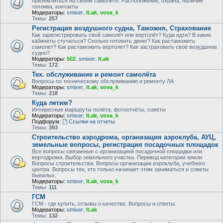
приземлиться на своем самолете. Расположение, охрана, наличие
топлива, контакты
Модераторы:
smixer
,
lt.ak
,
vova_k
Темы:
257
Регистрация воздушного судна, Таможня, Страхование
Как зарегистрировать свой самолёт или вертолёт? Куда идти? В какие
кабинеты стучаться? Сколько готовить денег? Как растаможить
самолет? Как растаможить вертолет? Как застраховать свое возудшное
судно?
Модераторы:
502
,
smixer
,
lt.ak
Темы:
172
Тех. обслуживание и ремонт самолёта
Вопросы по техническому обслуживанию и ремонту ЛА
Модераторы:
smixer
,
lt.ak
,
vova_k
Темы:
218
Куда летим?
Интересные маршруты полёта, фотоотчёты, советы
Модераторы:
smixer
,
lt.ak
,
vova_k
Подфорум:
Ссылки на отчеты
Темы:
393
Строительство аэродрома, организация аэроклуба, АУЦ,
земельные вопросы, регистрация посадочных площадок
Все вопросы связанные с организацией посадочной площадки или
вертодрома. Выбор земельного участка. Перевод категории земли.
Вопросы строительства. Вопросы организации аэроклуба, учебного
центра. Вопросы тех, кто только начинает этим заниматься и советы
бывалых.
Модераторы:
smixer
,
lt.ak
,
vova_k
Темы:
111
ГСМ
ГСМ - где купить, отзывы о качестве. Вопросы и ответы.
Модераторы:
smixer
,
lt.ak
Темы:
132