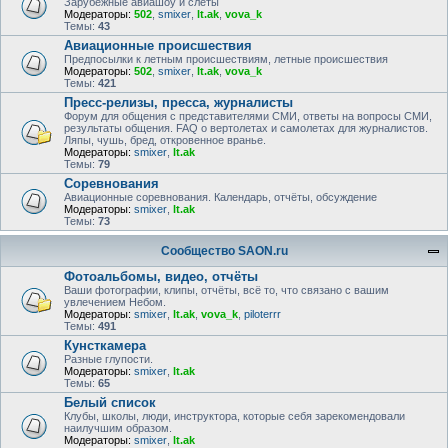
Зарубежные авиашоу и слёты
Модераторы:
502
,
smixer
,
lt.ak
,
vova_k
Темы:
43
Авиационные происшествия
Предпосылки к летным происшествиям, летные происшествия
Модераторы:
502
,
smixer
,
lt.ak
,
vova_k
Темы:
421
Пресс-релизы, пресса, журналисты
Форум для общения с представителями СМИ, ответы на вопросы СМИ,
результаты общения. FAQ о вертолетах и самолетах для журналистов.
Ляпы, чушь, бред, откровенное вранье.
Модераторы:
smixer
,
lt.ak
Темы:
79
Соревнования
Авиационные соревнования. Календарь, отчёты, обсуждение
Модераторы:
smixer
,
lt.ak
Темы:
73
Сообщество SAON.ru
Фотоальбомы, видео, отчёты
Ваши фотографии, клипы, отчёты, всё то, что связано с вашим
увлечением Небом.
Модераторы:
smixer
,
lt.ak
,
vova_k
,
piloterrr
Темы:
491
Кунсткамера
Разные глупости.
Модераторы:
smixer
,
lt.ak
Темы:
65
Белый список
Клубы, школы, люди, инструктора, которые себя зарекомендовали
наилучшим образом.
Модераторы:
smixer
,
lt.ak