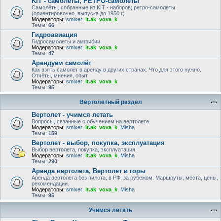
KIT - самолёты, РЕТРО-самолеты
Самолёты, собранные из KIT - наборов; ретро-самолеты
(ориентировочно, выпуска до 1950 г)
Модераторы:
smixer
,
lt.ak
,
vova_k
Темы:
66
Гидроавиация
Гидросамолеты и амфибии
Модераторы:
smixer
,
lt.ak
,
vova_k
Темы:
47
Арендуем самолёт
Как взять самолёт в аренду в других странах. Что для этого нужно.
Отчёты, мнения, опыт
Модераторы:
smixer
,
lt.ak
,
vova_k
Темы:
95
Вертолетный раздел
Вертолет - учимся летать
Вопросы, свзанные с обучением на вертолете.
Модераторы:
smixer
,
lt.ak
,
vova_k
,
Misha
Темы:
159
Вертолет - выбор, покупка, эксплуатация
Выбор вертолета, покупка, эксплуатация.
Модераторы:
smixer
,
lt.ak
,
vova_k
,
Misha
Темы:
290
Аренда вертолета, Вертолет и горы
Аренда вертолета без пилота, в РФ, за рубежом. Маршруты, места, цены,
рекомендации.
Модераторы:
smixer
,
lt.ak
,
vova_k
,
Misha
Темы:
95
Учимся летать