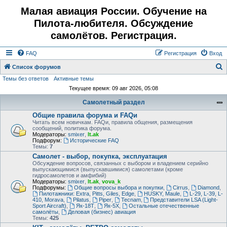
Малая авиация России. Обучение на
Пилота-любителя. Обсуждение
самолётов. Регистрация.
FAQ
Регистрация
Вход
Список форумов
Темы без ответов
Активные темы
о
Текущее время: 09 авг 2026, 05:08
и
Самолетный раздел
с
Общие правила форума и FAQи
к
Читать всем новичкам. FAQи, правила общения, размещения
сообщений, политика форума.
Модераторы:
smixer
,
lt.ak
Подфорум:
Исторические FAQ
Темы:
7
Самолет - выбор, покупка, эксплуатация
Обсуждение вопросов, связанных с выбором и владением серийно
выпускающимися (выпускавшимися) самолетами (кроме
гидросамолетов и амфибий)
Модераторы:
smixer
,
lt.ak
,
vova_k
Подфорумы:
Общие вопросы выбора и покупки
,
Cirrus
,
Diamond
,
Пилотажники: Extra, Pitts, Giles, Edge
,
HUSKY, Maule
,
L-29, L-39, L-
410, Morava
,
Pilatus
,
Piper
,
Tecnam
,
Представители LSA (Light-
Sport Aircraft)
,
Як-18Т
,
Як-5Х
,
Остальные отечественные
самолёты
,
Деловая (бизнес) авиация
Темы:
425