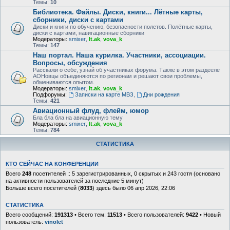
Темы:
10
Библиотека. Файлы. Диски, книги... Лётные карты,
сборники, диски с картами
Диски и книги по обучению, безопасности полетов. Полётные карты,
диски с картами, навигационные сборники
Модераторы:
smixer
,
lt.ak
,
vova_k
Темы:
147
Наш портал. Наша курилка. Участники, ассоциации.
Вопросы, обсуждения
Расскажи о себе, узнай об участниках форума. Также в этом раздееле
АОНовцы объединяются по регионам и решают свои проблемы,
обмениваются опытом.
Модераторы:
smixer
,
lt.ak
,
vova_k
Подфорумы:
Записки на карте МВЗ
,
Дни рождения
Темы:
421
Авиационный флуд, флейм, юмор
Бла бла бла на авиационную тему
Модераторы:
smixer
,
lt.ak
,
vova_k
Темы:
784
СТАТИСТИКА
КТО СЕЙЧАС НА КОНФЕРЕНЦИИ
Всего
248
посетителей :: 5 зарегистрированных, 0 скрытых и 243 гостя (основано
на активности пользователей за последние 5 минут)
Больше всего посетителей (
8033
) здесь было 06 апр 2026, 22:06
СТАТИСТИКА
Всего сообщений:
191313
• Всего тем:
11513
• Всего пользователей:
9422
• Новый
пользователь:
vinolet