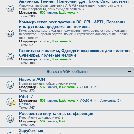
Авионика, Тюнинг, Примочки, Доп. баки, Спас. системы
Авионика, приборы, датчики ЛА, GPS - навигация, тюнинг самолета,
тюнинг вертолета, примочки для вашего ВС
Модераторы:
502
,
smixer
,
lt.ak
,
vova_k
Темы:
388
Коммерческая эксплуатация ВС, CPL, APTL, Перегоны,
инструктора, предложения, помощь
Коммерческая эксплуатация самолетов, коммерческая эксплуатация
вертолетов. Перегон бортов, поиск инструкторов для обучения. Заявки,
предложения.
Модераторы:
smixer
,
lt.ak
,
vova_k
Темы:
67
Гарнитуры и шлемы, Одежда и снаряжение для пилотов,
Сувениры, полезные мелочи
Модераторы:
smixer
,
lt.ak
,
vova_k
Темы:
108
Новости АОН, события
Новости АОН
Новости авиации общего назначения
Модераторы:
502
,
smixer
,
lt.ak
,
vova_k
,
ЛОДОЧНИК
Темы:
372
PilotTV
Модераторы:
502
,
smixer
,
lt.ak
,
vova_k
,
ЛОДОЧНИК
,
Александр E -
Cessna
Темы:
247
Российские шоу, слёты, конференции
Российские авиашоу и слёты
Модераторы:
502
,
smixer
,
lt.ak
Темы:
228
Зарубежные