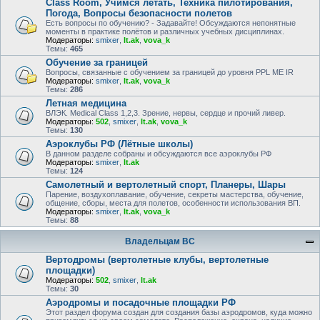
Class Room, Учимся летать, Техника пилотирования,
Погода, Вопросы безопасности полетов
Есть вопросы по обучению? - Задавайте! Обсуждаются непонятные
моменты в практике полётов и различных учебных дисциплинах.
Модераторы:
smixer
,
lt.ak
,
vova_k
Темы:
465
Обучение за границей
Вопросы, связанные с обучением за границей до уровня PPL ME IR
Модераторы:
smixer
,
lt.ak
,
vova_k
Темы:
286
Летная медицина
ВЛЭК. Medical Class 1,2,3. Зрение, нервы, сердце и прочий ливер.
Модераторы:
502
,
smixer
,
lt.ak
,
vova_k
Темы:
130
Аэроклубы РФ (Лётные школы)
В данном разделе собраны и обсуждаются все аэроклубы РФ
Модераторы:
smixer
,
lt.ak
Темы:
124
Самолетный и вертолетный спорт, Планеры, Шары
Парение, воздухоплавание, обучение, секреты мастерства, обучение,
общение, сборы, места для полетов, особенности использования ВП.
Модераторы:
smixer
,
lt.ak
,
vova_k
Темы:
88
Владельцам ВС
Вертодромы (вертолетные клубы, вертолетные
площадки)
Модераторы:
502
,
smixer
,
lt.ak
Темы:
30
Аэродромы и посадочные площадки РФ
Этот раздел форума создан для создания базы аэродромов, куда можно