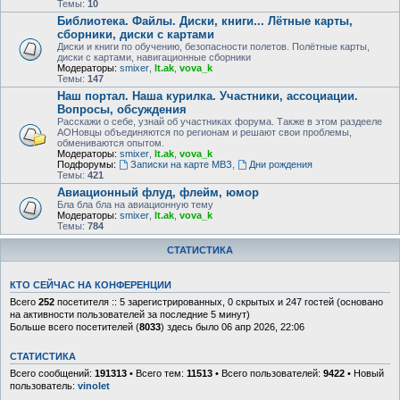
Темы:
10
Библиотека. Файлы. Диски, книги... Лётные карты,
сборники, диски с картами
Диски и книги по обучению, безопасности полетов. Полётные карты,
диски с картами, навигационные сборники
Модераторы:
smixer
,
lt.ak
,
vova_k
Темы:
147
Наш портал. Наша курилка. Участники, ассоциации.
Вопросы, обсуждения
Расскажи о себе, узнай об участниках форума. Также в этом раздееле
АОНовцы объединяются по регионам и решают свои проблемы,
обмениваются опытом.
Модераторы:
smixer
,
lt.ak
,
vova_k
Подфорумы:
Записки на карте МВЗ
,
Дни рождения
Темы:
421
Авиационный флуд, флейм, юмор
Бла бла бла на авиационную тему
Модераторы:
smixer
,
lt.ak
,
vova_k
Темы:
784
СТАТИСТИКА
КТО СЕЙЧАС НА КОНФЕРЕНЦИИ
Всего
252
посетителя :: 5 зарегистрированных, 0 скрытых и 247 гостей (основано
на активности пользователей за последние 5 минут)
Больше всего посетителей (
8033
) здесь было 06 апр 2026, 22:06
СТАТИСТИКА
Всего сообщений:
191313
• Всего тем:
11513
• Всего пользователей:
9422
• Новый
пользователь:
vinolet