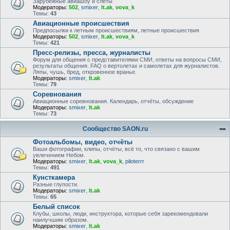
Зарубежные авиашоу и слёты
Модераторы:
502
,
smixer
,
lt.ak
,
vova_k
Темы:
43
Авиационные происшествия
Предпосылки к летным происшествиям, летные происшествия
Модераторы:
502
,
smixer
,
lt.ak
,
vova_k
Темы:
421
Пресс-релизы, пресса, журналисты
Форум для общения с представителями СМИ, ответы на вопросы СМИ,
результаты общения. FAQ о вертолетах и самолетах для журналистов.
Ляпы, чушь, бред, откровенное вранье.
Модераторы:
smixer
,
lt.ak
Темы:
79
Соревнования
Авиационные соревнования. Календарь, отчёты, обсуждение
Модераторы:
smixer
,
lt.ak
Темы:
73
Сообщество SAON.ru
Фотоальбомы, видео, отчёты
Ваши фотографии, клипы, отчёты, всё то, что связано с вашим
увлечением Небом.
Модераторы:
smixer
,
lt.ak
,
vova_k
,
piloterrr
Темы:
491
Кунсткамера
Разные глупости.
Модераторы:
smixer
,
lt.ak
Темы:
65
Белый список
Клубы, школы, люди, инструктора, которые себя зарекомендовали
наилучшим образом.
Модераторы:
smixer
,
lt.ak