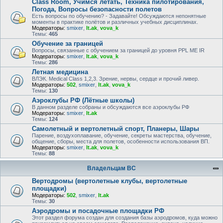
Class Room, Учимся летать, Техника пилотирования,
Погода, Вопросы безопасности полетов
Есть вопросы по обучению? - Задавайте! Обсуждаются непонятные
моменты в практике полётов и различных учебных дисциплинах.
Модераторы:
smixer
,
lt.ak
,
vova_k
Темы:
465
Обучение за границей
Вопросы, связанные с обучением за границей до уровня PPL ME IR
Модераторы:
smixer
,
lt.ak
,
vova_k
Темы:
286
Летная медицина
ВЛЭК. Medical Class 1,2,3. Зрение, нервы, сердце и прочий ливер.
Модераторы:
502
,
smixer
,
lt.ak
,
vova_k
Темы:
130
Аэроклубы РФ (Лётные школы)
В данном разделе собраны и обсуждаются все аэроклубы РФ
Модераторы:
smixer
,
lt.ak
Темы:
124
Самолетный и вертолетный спорт, Планеры, Шары
Парение, воздухоплавание, обучение, секреты мастерства, обучение,
общение, сборы, места для полетов, особенности использования ВП.
Модераторы:
smixer
,
lt.ak
,
vova_k
Темы:
88
Владельцам ВС
Вертодромы (вертолетные клубы, вертолетные
площадки)
Модераторы:
502
,
smixer
,
lt.ak
Темы:
30
Аэродромы и посадочные площадки РФ
Этот раздел форума создан для создания базы аэродромов, куда можно