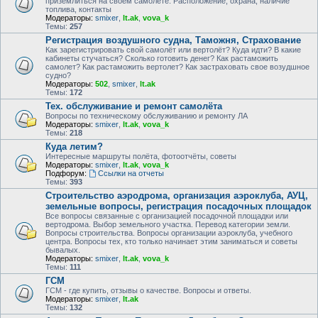
приземлиться на своем самолете. Расположение, охрана, наличие
топлива, контакты
Модераторы:
smixer
,
lt.ak
,
vova_k
Темы:
257
Регистрация воздушного судна, Таможня, Страхование
Как зарегистрировать свой самолёт или вертолёт? Куда идти? В какие
кабинеты стучаться? Сколько готовить денег? Как растаможить
самолет? Как растаможить вертолет? Как застраховать свое возудшное
судно?
Модераторы:
502
,
smixer
,
lt.ak
Темы:
172
Тех. обслуживание и ремонт самолёта
Вопросы по техническому обслуживанию и ремонту ЛА
Модераторы:
smixer
,
lt.ak
,
vova_k
Темы:
218
Куда летим?
Интересные маршруты полёта, фотоотчёты, советы
Модераторы:
smixer
,
lt.ak
,
vova_k
Подфорум:
Ссылки на отчеты
Темы:
393
Строительство аэродрома, организация аэроклуба, АУЦ,
земельные вопросы, регистрация посадочных площадок
Все вопросы связанные с организацией посадочной площадки или
вертодрома. Выбор земельного участка. Перевод категории земли.
Вопросы строительства. Вопросы организации аэроклуба, учебного
центра. Вопросы тех, кто только начинает этим заниматься и советы
бывалых.
Модераторы:
smixer
,
lt.ak
,
vova_k
Темы:
111
ГСМ
ГСМ - где купить, отзывы о качестве. Вопросы и ответы.
Модераторы:
smixer
,
lt.ak
Темы:
132