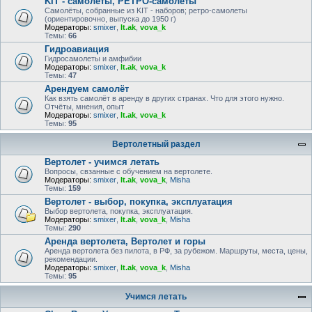
KIT - самолёты, РЕТРО-самолеты
Самолёты, собранные из KIT - наборов; ретро-самолеты
(ориентировочно, выпуска до 1950 г)
Модераторы:
smixer
,
lt.ak
,
vova_k
Темы:
66
Гидроавиация
Гидросамолеты и амфибии
Модераторы:
smixer
,
lt.ak
,
vova_k
Темы:
47
Арендуем самолёт
Как взять самолёт в аренду в других странах. Что для этого нужно.
Отчёты, мнения, опыт
Модераторы:
smixer
,
lt.ak
,
vova_k
Темы:
95
Вертолетный раздел
Вертолет - учимся летать
Вопросы, свзанные с обучением на вертолете.
Модераторы:
smixer
,
lt.ak
,
vova_k
,
Misha
Темы:
159
Вертолет - выбор, покупка, эксплуатация
Выбор вертолета, покупка, эксплуатация.
Модераторы:
smixer
,
lt.ak
,
vova_k
,
Misha
Темы:
290
Аренда вертолета, Вертолет и горы
Аренда вертолета без пилота, в РФ, за рубежом. Маршруты, места, цены,
рекомендации.
Модераторы:
smixer
,
lt.ak
,
vova_k
,
Misha
Темы:
95
Учимся летать