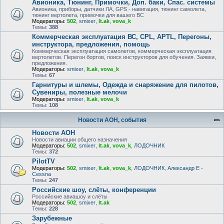
Авионика, Тюнинг, Примочки, Доп. баки, Спас. системы
Авионика, приборы, датчики ЛА, GPS - навигация, тюнинг самолета,
тюнинг вертолета, примочки для вашего ВС
Модераторы:
502
,
smixer
,
lt.ak
,
vova_k
Темы:
388
Коммерческая эксплуатация ВС, CPL, APTL, Перегоны,
инструктора, предложения, помощь
Коммерческая эксплуатация самолетов, коммерческая эксплуатация
вертолетов. Перегон бортов, поиск инструкторов для обучения. Заявки,
предложения.
Модераторы:
smixer
,
lt.ak
,
vova_k
Темы:
67
Гарнитуры и шлемы, Одежда и снаряжение для пилотов,
Сувениры, полезные мелочи
Модераторы:
smixer
,
lt.ak
,
vova_k
Темы:
108
Новости АОН, события
Новости АОН
Новости авиации общего назначения
Модераторы:
502
,
smixer
,
lt.ak
,
vova_k
,
ЛОДОЧНИК
Темы:
372
PilotTV
Модераторы:
502
,
smixer
,
lt.ak
,
vova_k
,
ЛОДОЧНИК
,
Александр E -
Cessna
Темы:
247
Российские шоу, слёты, конференции
Российские авиашоу и слёты
Модераторы:
502
,
smixer
,
lt.ak
Темы:
228
Зарубежные