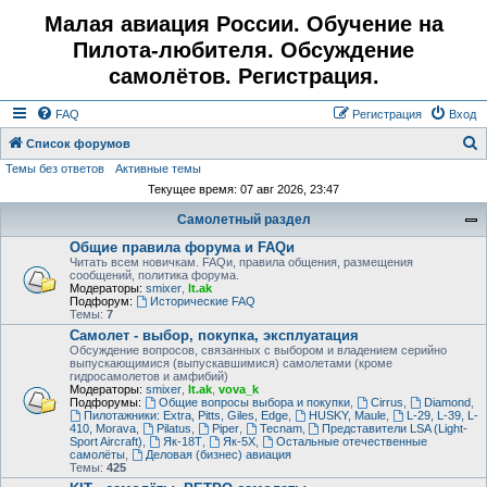
Малая авиация России. Обучение на
Пилота-любителя. Обсуждение
самолётов. Регистрация.
FAQ
Регистрация
Вход
Список форумов
Темы без ответов
Активные темы
о
Текущее время: 07 авг 2026, 23:47
и
Самолетный раздел
с
Общие правила форума и FAQи
к
Читать всем новичкам. FAQи, правила общения, размещения
сообщений, политика форума.
Модераторы:
smixer
,
lt.ak
Подфорум:
Исторические FAQ
Темы:
7
Самолет - выбор, покупка, эксплуатация
Обсуждение вопросов, связанных с выбором и владением серийно
выпускающимися (выпускавшимися) самолетами (кроме
гидросамолетов и амфибий)
Модераторы:
smixer
,
lt.ak
,
vova_k
Подфорумы:
Общие вопросы выбора и покупки
,
Cirrus
,
Diamond
,
Пилотажники: Extra, Pitts, Giles, Edge
,
HUSKY, Maule
,
L-29, L-39, L-
410, Morava
,
Pilatus
,
Piper
,
Tecnam
,
Представители LSA (Light-
Sport Aircraft)
,
Як-18Т
,
Як-5Х
,
Остальные отечественные
самолёты
,
Деловая (бизнес) авиация
Темы:
425