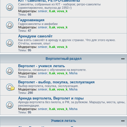
KIT - самолёты, РЕТРО-самолеты
Самолёты, собранные из KIT - наборов; ретро-самолеты
(ориентировочно, выпуска до 1950 г)
Модераторы:
smixer
,
lt.ak
,
vova_k
Темы:
66
Гидроавиация
Гидросамолеты и амфибии
Модераторы:
smixer
,
lt.ak
,
vova_k
Темы:
47
Арендуем самолёт
Как взять самолёт в аренду в других странах. Что для этого нужно.
Отчёты, мнения, опыт
Модераторы:
smixer
,
lt.ak
,
vova_k
Темы:
95
Вертолетный раздел
Вертолет - учимся летать
Вопросы, свзанные с обучением на вертолете.
Модераторы:
smixer
,
lt.ak
,
vova_k
,
Misha
Темы:
159
Вертолет - выбор, покупка, эксплуатация
Выбор вертолета, покупка, эксплуатация.
Модераторы:
smixer
,
lt.ak
,
vova_k
,
Misha
Темы:
290
Аренда вертолета, Вертолет и горы
Аренда вертолета без пилота, в РФ, за рубежом. Маршруты, места, цены,
рекомендации.
Модераторы:
smixer
,
lt.ak
,
vova_k
,
Misha
Темы:
95
Учимся летать