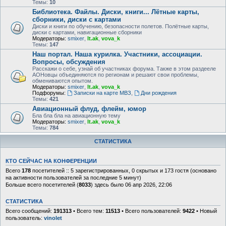
Темы:
10
Библиотека. Файлы. Диски, книги... Лётные карты,
сборники, диски с картами
Диски и книги по обучению, безопасности полетов. Полётные карты,
диски с картами, навигационные сборники
Модераторы:
smixer
,
lt.ak
,
vova_k
Темы:
147
Наш портал. Наша курилка. Участники, ассоциации.
Вопросы, обсуждения
Расскажи о себе, узнай об участниках форума. Также в этом раздееле
АОНовцы объединяются по регионам и решают свои проблемы,
обмениваются опытом.
Модераторы:
smixer
,
lt.ak
,
vova_k
Подфорумы:
Записки на карте МВЗ
,
Дни рождения
Темы:
421
Авиационный флуд, флейм, юмор
Бла бла бла на авиационную тему
Модераторы:
smixer
,
lt.ak
,
vova_k
Темы:
784
СТАТИСТИКА
КТО СЕЙЧАС НА КОНФЕРЕНЦИИ
Всего
178
посетителей :: 5 зарегистрированных, 0 скрытых и 173 гостя (основано
на активности пользователей за последние 5 минут)
Больше всего посетителей (
8033
) здесь было 06 апр 2026, 22:06
СТАТИСТИКА
Всего сообщений:
191313
• Всего тем:
11513
• Всего пользователей:
9422
• Новый
пользователь:
vinolet