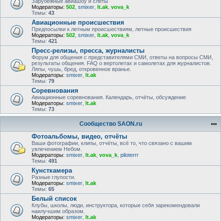
Зарубежные авиашоу и слёты
Модераторы:
502
,
smixer
,
lt.ak
,
vova_k
Темы:
43
Авиационные происшествия
Предпосылки к летным происшествиям, летные происшествия
Модераторы:
502
,
smixer
,
lt.ak
,
vova_k
Темы:
421
Пресс-релизы, пресса, журналисты
Форум для общения с представителями СМИ, ответы на вопросы СМИ,
результаты общения. FAQ о вертолетах и самолетах для журналистов.
Ляпы, чушь, бред, откровенное вранье.
Модераторы:
smixer
,
lt.ak
Темы:
79
Соревнования
Авиационные соревнования. Календарь, отчёты, обсуждение
Модераторы:
smixer
,
lt.ak
Темы:
73
Сообщество SAON.ru
Фотоальбомы, видео, отчёты
Ваши фотографии, клипы, отчёты, всё то, что связано с вашим
увлечением Небом.
Модераторы:
smixer
,
lt.ak
,
vova_k
,
piloterrr
Темы:
491
Кунсткамера
Разные глупости.
Модераторы:
smixer
,
lt.ak
Темы:
65
Белый список
Клубы, школы, люди, инструктора, которые себя зарекомендовали
наилучшим образом.
Модераторы:
smixer
,
lt.ak