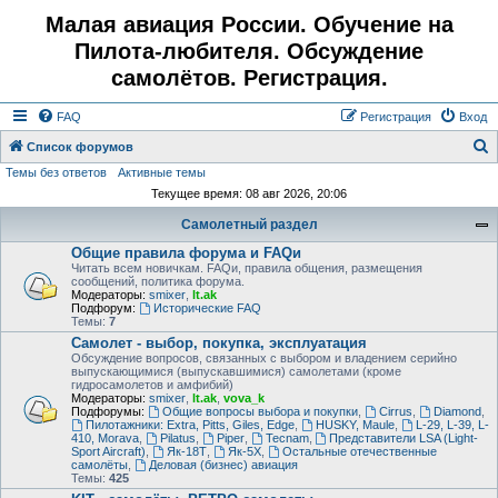
Малая авиация России. Обучение на
Пилота-любителя. Обсуждение
самолётов. Регистрация.
FAQ
Регистрация
Вход
Список форумов
Темы без ответов
Активные темы
о
Текущее время: 08 авг 2026, 20:06
и
Самолетный раздел
с
Общие правила форума и FAQи
к
Читать всем новичкам. FAQи, правила общения, размещения
сообщений, политика форума.
Модераторы:
smixer
,
lt.ak
Подфорум:
Исторические FAQ
Темы:
7
Самолет - выбор, покупка, эксплуатация
Обсуждение вопросов, связанных с выбором и владением серийно
выпускающимися (выпускавшимися) самолетами (кроме
гидросамолетов и амфибий)
Модераторы:
smixer
,
lt.ak
,
vova_k
Подфорумы:
Общие вопросы выбора и покупки
,
Cirrus
,
Diamond
,
Пилотажники: Extra, Pitts, Giles, Edge
,
HUSKY, Maule
,
L-29, L-39, L-
410, Morava
,
Pilatus
,
Piper
,
Tecnam
,
Представители LSA (Light-
Sport Aircraft)
,
Як-18Т
,
Як-5Х
,
Остальные отечественные
самолёты
,
Деловая (бизнес) авиация
Темы:
425