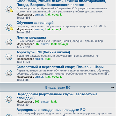
Class Room, Учимся летать, Техника пилотирования,
Погода, Вопросы безопасности полетов
Есть вопросы по обучению? - Задавайте! Обсуждаются непонятные
моменты в практике полётов и различных учебных дисциплинах.
Модераторы:
smixer
,
lt.ak
,
vova_k
Темы:
465
Обучение за границей
Вопросы, связанные с обучением за границей до уровня PPL ME IR
Модераторы:
smixer
,
lt.ak
,
vova_k
Темы:
286
Летная медицина
ВЛЭК. Medical Class 1,2,3. Зрение, нервы, сердце и прочий ливер.
Модераторы:
502
,
smixer
,
lt.ak
,
vova_k
Темы:
130
Аэроклубы РФ (Лётные школы)
В данном разделе собраны и обсуждаются все аэроклубы РФ
Модераторы:
smixer
,
lt.ak
Темы:
124
Самолетный и вертолетный спорт, Планеры, Шары
Парение, воздухоплавание, обучение, секреты мастерства, обучение,
общение, сборы, места для полетов, особенности использования ВП.
Модераторы:
smixer
,
lt.ak
,
vova_k
Темы:
88
Владельцам ВС
Вертодромы (вертолетные клубы, вертолетные
площадки)
Модераторы:
502
,
smixer
,
lt.ak
Темы:
30
Аэродромы и посадочные площадки РФ
Этот раздел форума создан для создания базы аэродромов, куда можно