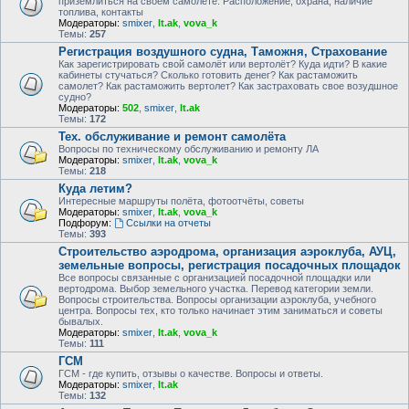
приземлиться на своем самолете. Расположение, охрана, наличие
топлива, контакты
Модераторы:
smixer
,
lt.ak
,
vova_k
Темы:
257
Регистрация воздушного судна, Таможня, Страхование
Как зарегистрировать свой самолёт или вертолёт? Куда идти? В какие
кабинеты стучаться? Сколько готовить денег? Как растаможить
самолет? Как растаможить вертолет? Как застраховать свое возудшное
судно?
Модераторы:
502
,
smixer
,
lt.ak
Темы:
172
Тех. обслуживание и ремонт самолёта
Вопросы по техническому обслуживанию и ремонту ЛА
Модераторы:
smixer
,
lt.ak
,
vova_k
Темы:
218
Куда летим?
Интересные маршруты полёта, фотоотчёты, советы
Модераторы:
smixer
,
lt.ak
,
vova_k
Подфорум:
Ссылки на отчеты
Темы:
393
Строительство аэродрома, организация аэроклуба, АУЦ,
земельные вопросы, регистрация посадочных площадок
Все вопросы связанные с организацией посадочной площадки или
вертодрома. Выбор земельного участка. Перевод категории земли.
Вопросы строительства. Вопросы организации аэроклуба, учебного
центра. Вопросы тех, кто только начинает этим заниматься и советы
бывалых.
Модераторы:
smixer
,
lt.ak
,
vova_k
Темы:
111
ГСМ
ГСМ - где купить, отзывы о качестве. Вопросы и ответы.
Модераторы:
smixer
,
lt.ak
Темы:
132