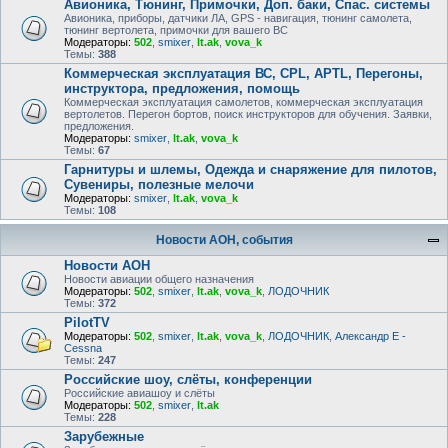
Авионика, Тюнинг, Примочки, Доп. баки, Спас. системы
Авионика, приборы, датчики ЛА, GPS - навигация, тюнинг самолета,
тюнинг вертолета, примочки для вашего ВС
Модераторы:
502
,
smixer
,
lt.ak
,
vova_k
Темы:
388
Коммерческая эксплуатация ВС, CPL, APTL, Перегоны,
инструктора, предложения, помощь
Коммерческая эксплуатация самолетов, коммерческая эксплуатация
вертолетов. Перегон бортов, поиск инструкторов для обучения. Заявки,
предложения.
Модераторы:
smixer
,
lt.ak
,
vova_k
Темы:
67
Гарнитуры и шлемы, Одежда и снаряжение для пилотов,
Сувениры, полезные мелочи
Модераторы:
smixer
,
lt.ak
,
vova_k
Темы:
108
Новости АОН, события
Новости АОН
Новости авиации общего назначения
Модераторы:
502
,
smixer
,
lt.ak
,
vova_k
,
ЛОДОЧНИК
Темы:
372
PilotTV
Модераторы:
502
,
smixer
,
lt.ak
,
vova_k
,
ЛОДОЧНИК
,
Александр E -
Cessna
Темы:
247
Российские шоу, слёты, конференции
Российские авиашоу и слёты
Модераторы:
502
,
smixer
,
lt.ak
Темы:
228
Зарубежные