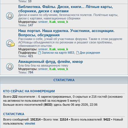
Темы:
10
Библиотека. Файлы. Диски, книги... Лётные карты,
сборники, диски с картами
Диски и книги по обучению, безопасности полетов. Полётные карты,
диски с картами, навигационные сборники
Модераторы:
smixer
,
lt.ak
,
vova_k
Темы:
147
Наш портал. Наша курилка. Участники, ассоциации.
Вопросы, обсуждения
Расскажи о себе, узнай об участниках форума. Также в этом раздееле
АОНовцы объединяются по регионам и решают свои проблемы,
обмениваются опытом.
Модераторы:
smixer
,
lt.ak
,
vova_k
Подфорумы:
Записки на карте МВЗ
,
Дни рождения
Темы:
421
Авиационный флуд, флейм, юмор
Бла бла бла на авиационную тему
Модераторы:
smixer
,
lt.ak
,
vova_k
Темы:
784
СТАТИСТИКА
КТО СЕЙЧАС НА КОНФЕРЕНЦИИ
Всего
222
посетителя :: 6 зарегистрированных, 0 скрытых и 216 гостей (основано
на активности пользователей за последние 5 минут)
Больше всего посетителей (
8033
) здесь было 06 апр 2026, 22:06
СТАТИСТИКА
Всего сообщений:
191314
• Всего тем:
11514
• Всего пользователей:
9422
• Новый
пользователь:
vinolet