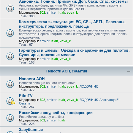
Авионика, Тюнинг, Примочки, Доп. баки, Спас. системы
Авионика, приборы, датчики ЛА, GPS - навигация, тюнинг самолета,
тюнинг вертолета, примочки для вашего ВС
Модераторы:
502
,
smixer
,
lt.ak
,
vova_k
Темы:
388
Коммерческая эксплуатация ВС, CPL, APTL, Перегоны,
инструктора, предложения, помощь
Коммерческая эксплуатация самолетов, коммерческая эксплуатация
вертолетов. Перегон бортов, поиск инструкторов для обучения. Заявки,
предложения.
Модераторы:
smixer
,
lt.ak
,
vova_k
Темы:
67
Гарнитуры и шлемы, Одежда и снаряжение для пилотов,
Сувениры, полезные мелочи
Модераторы:
smixer
,
lt.ak
,
vova_k
Темы:
108
Новости АОН, события
Новости АОН
Новости авиации общего назначения
Модераторы:
502
,
smixer
,
lt.ak
,
vova_k
,
ЛОДОЧНИК
Темы:
372
PilotTV
Модераторы:
502
,
smixer
,
lt.ak
,
vova_k
,
ЛОДОЧНИК
,
Александр E -
Cessna
Темы:
247
Российские шоу, слёты, конференции
Российские авиашоу и слёты
Модераторы:
502
,
smixer
,
lt.ak
Темы:
228
Зарубежные