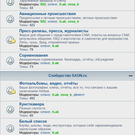
Зарубежные авиашоу и слёты
Модераторы:
502
,
smixer
,
lt.ak
,
vova_k
Темы:
43
Авиационные происшествия
Предпосылки к летным происшествиям, летные происшествия
Модераторы:
502
,
smixer
,
lt.ak
,
vova_k
Темы:
421
Пресс-релизы, пресса, журналисты
Форум для общения с представителями СМИ, ответы на вопросы СМИ,
результаты общения. FAQ о вертолетах и самолетах для журналистов.
Ляпы, чушь, бред, откровенное вранье.
Модераторы:
smixer
,
lt.ak
Темы:
79
Соревнования
Авиационные соревнования. Календарь, отчёты, обсуждение
Модераторы:
smixer
,
lt.ak
Темы:
73
Сообщество SAON.ru
Фотоальбомы, видео, отчёты
Ваши фотографии, клипы, отчёты, всё то, что связано с вашим
увлечением Небом.
Модераторы:
smixer
,
lt.ak
,
vova_k
,
piloterrr
Темы:
491
Кунсткамера
Разные глупости.
Модераторы:
smixer
,
lt.ak
Темы:
65
Белый список
Клубы, школы, люди, инструктора, которые себя зарекомендовали
наилучшим образом.
Модераторы:
smixer
,
lt.ak