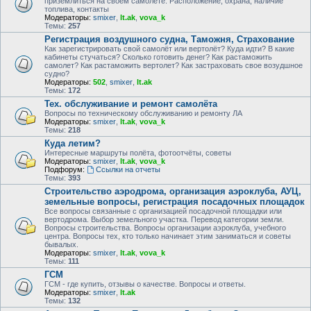
приземлиться на своем самолете. Расположение, охрана, наличие
топлива, контакты
Модераторы:
smixer
,
lt.ak
,
vova_k
Темы:
257
Регистрация воздушного судна, Таможня, Страхование
Как зарегистрировать свой самолёт или вертолёт? Куда идти? В какие
кабинеты стучаться? Сколько готовить денег? Как растаможить
самолет? Как растаможить вертолет? Как застраховать свое возудшное
судно?
Модераторы:
502
,
smixer
,
lt.ak
Темы:
172
Тех. обслуживание и ремонт самолёта
Вопросы по техническому обслуживанию и ремонту ЛА
Модераторы:
smixer
,
lt.ak
,
vova_k
Темы:
218
Куда летим?
Интересные маршруты полёта, фотоотчёты, советы
Модераторы:
smixer
,
lt.ak
,
vova_k
Подфорум:
Ссылки на отчеты
Темы:
393
Строительство аэродрома, организация аэроклуба, АУЦ,
земельные вопросы, регистрация посадочных площадок
Все вопросы связанные с организацией посадочной площадки или
вертодрома. Выбор земельного участка. Перевод категории земли.
Вопросы строительства. Вопросы организации аэроклуба, учебного
центра. Вопросы тех, кто только начинает этим заниматься и советы
бывалых.
Модераторы:
smixer
,
lt.ak
,
vova_k
Темы:
111
ГСМ
ГСМ - где купить, отзывы о качестве. Вопросы и ответы.
Модераторы:
smixer
,
lt.ak
Темы:
132