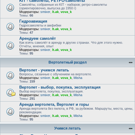
KIT - самолёты, РЕТРО-самолеты
Самолёты, собранные из KIT - наборов; ретро-самолеты
(ориентировочно, выпуска до 1950 г)
Модераторы:
smixer
,
lt.ak
,
vova_k
Темы:
66
Гидроавиация
Гидросамолеты и амфибии
Модераторы:
smixer
,
lt.ak
,
vova_k
Темы:
47
Арендуем самолёт
Как взять самолёт в аренду в других странах. Что для этого нужно.
Отчёты, мнения, опыт
Модераторы:
smixer
,
lt.ak
,
vova_k
Темы:
95
Вертолетный раздел
Вертолет - учимся летать
Вопросы, свзанные с обучением на вертолете.
Модераторы:
smixer
,
lt.ak
,
vova_k
,
Misha
Темы:
159
Вертолет - выбор, покупка, эксплуатация
Выбор вертолета, покупка, эксплуатация.
Модераторы:
smixer
,
lt.ak
,
vova_k
,
Misha
Темы:
291
Аренда вертолета, Вертолет и горы
Аренда вертолета без пилота, в РФ, за рубежом. Маршруты, места, цены,
рекомендации.
Модераторы:
smixer
,
lt.ak
,
vova_k
,
Misha
Темы:
95
Учимся летать