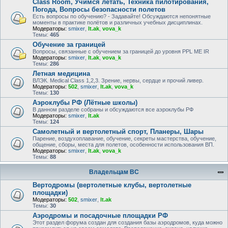
Class Room, Учимся летать, Техника пилотирования,
Погода, Вопросы безопасности полетов
Есть вопросы по обучению? - Задавайте! Обсуждаются непонятные
моменты в практике полётов и различных учебных дисциплинах.
Модераторы:
smixer
,
lt.ak
,
vova_k
Темы:
465
Обучение за границей
Вопросы, связанные с обучением за границей до уровня PPL ME IR
Модераторы:
smixer
,
lt.ak
,
vova_k
Темы:
286
Летная медицина
ВЛЭК. Medical Class 1,2,3. Зрение, нервы, сердце и прочий ливер.
Модераторы:
502
,
smixer
,
lt.ak
,
vova_k
Темы:
130
Аэроклубы РФ (Лётные школы)
В данном разделе собраны и обсуждаются все аэроклубы РФ
Модераторы:
smixer
,
lt.ak
Темы:
124
Самолетный и вертолетный спорт, Планеры, Шары
Парение, воздухоплавание, обучение, секреты мастерства, обучение,
общение, сборы, места для полетов, особенности использования ВП.
Модераторы:
smixer
,
lt.ak
,
vova_k
Темы:
88
Владельцам ВС
Вертодромы (вертолетные клубы, вертолетные
площадки)
Модераторы:
502
,
smixer
,
lt.ak
Темы:
30
Аэродромы и посадочные площадки РФ
Этот раздел форума создан для создания базы аэродромов, куда можно