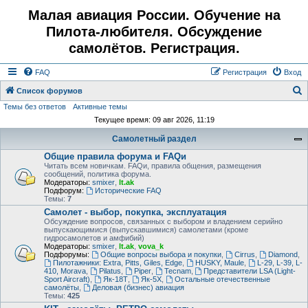
Малая авиация России. Обучение на
Пилота-любителя. Обсуждение
самолётов. Регистрация.
FAQ
Регистрация
Вход
Список форумов
Темы без ответов
Активные темы
о
Текущее время: 09 авг 2026, 11:19
и
Самолетный раздел
с
Общие правила форума и FAQи
к
Читать всем новичкам. FAQи, правила общения, размещения
сообщений, политика форума.
Модераторы:
smixer
,
lt.ak
Подфорум:
Исторические FAQ
Темы:
7
Самолет - выбор, покупка, эксплуатация
Обсуждение вопросов, связанных с выбором и владением серийно
выпускающимися (выпускавшимися) самолетами (кроме
гидросамолетов и амфибий)
Модераторы:
smixer
,
lt.ak
,
vova_k
Подфорумы:
Общие вопросы выбора и покупки
,
Cirrus
,
Diamond
,
Пилотажники: Extra, Pitts, Giles, Edge
,
HUSKY, Maule
,
L-29, L-39, L-
410, Morava
,
Pilatus
,
Piper
,
Tecnam
,
Представители LSA (Light-
Sport Aircraft)
,
Як-18Т
,
Як-5Х
,
Остальные отечественные
самолёты
,
Деловая (бизнес) авиация
Темы:
425