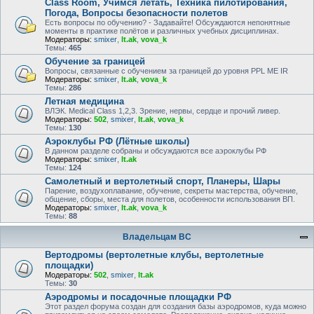
Class Room, Учимся летать, Техника пилотирования,
Погода, Вопросы безопасности полетов
Есть вопросы по обучению? - Задавайте! Обсуждаются непонятные
моменты в практике полётов и различных учебных дисциплинах.
Модераторы:
smixer
,
lt.ak
,
vova_k
Темы:
465
Обучение за границей
Вопросы, связанные с обучением за границей до уровня PPL ME IR
Модераторы:
smixer
,
lt.ak
,
vova_k
Темы:
286
Летная медицина
ВЛЭК. Medical Class 1,2,3. Зрение, нервы, сердце и прочий ливер.
Модераторы:
502
,
smixer
,
lt.ak
,
vova_k
Темы:
130
Аэроклубы РФ (Лётные школы)
В данном разделе собраны и обсуждаются все аэроклубы РФ
Модераторы:
smixer
,
lt.ak
Темы:
124
Самолетный и вертолетный спорт, Планеры, Шары
Парение, воздухоплавание, обучение, секреты мастерства, обучение,
общение, сборы, места для полетов, особенности использования ВП.
Модераторы:
smixer
,
lt.ak
,
vova_k
Темы:
88
Владельцам ВС
Вертодромы (вертолетные клубы, вертолетные
площадки)
Модераторы:
502
,
smixer
,
lt.ak
Темы:
30
Аэродромы и посадочные площадки РФ
Этот раздел форума создан для создания базы аэродромов, куда можно