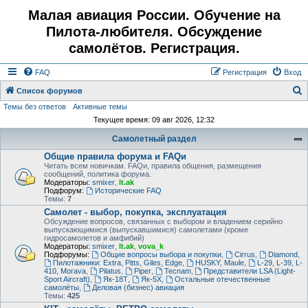
Малая авиация России. Обучение на
Пилота-любителя. Обсуждение
самолётов. Регистрация.
FAQ
Регистрация
Вход
Список форумов
Темы без ответов
Активные темы
о
Текущее время: 09 авг 2026, 12:32
и
Самолетный раздел
с
Общие правила форума и FAQи
к
Читать всем новичкам. FAQи, правила общения, размещения
сообщений, политика форума.
Модераторы:
smixer
,
lt.ak
Подфорум:
Исторические FAQ
Темы:
7
Самолет - выбор, покупка, эксплуатация
Обсуждение вопросов, связанных с выбором и владением серийно
выпускающимися (выпускавшимися) самолетами (кроме
гидросамолетов и амфибий)
Модераторы:
smixer
,
lt.ak
,
vova_k
Подфорумы:
Общие вопросы выбора и покупки
,
Cirrus
,
Diamond
,
Пилотажники: Extra, Pitts, Giles, Edge
,
HUSKY, Maule
,
L-29, L-39, L-
410, Morava
,
Pilatus
,
Piper
,
Tecnam
,
Представители LSA (Light-
Sport Aircraft)
,
Як-18Т
,
Як-5Х
,
Остальные отечественные
самолёты
,
Деловая (бизнес) авиация
Темы:
425