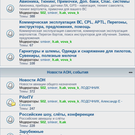
Авионика, Тюнинг, Примочки, Доп. баки, Спас. системы
Авионика, приборы, датчики ЛА, GPS - навигация, тюнинг самолета,
тюнинг вертолета, примочки для вашего ВС
Модераторы:
502
,
smixer
,
lt.ak
,
vova_k
Темы:
388
Коммерческая эксплуатация ВС, CPL, APTL, Перегоны,
инструктора, предложения, помощь
Коммерческая эксплуатация самолетов, коммерческая эксплуатация
вертолетов. Перегон бортов, поиск инструкторов для обучения. Заявки,
предложения.
Модераторы:
smixer
,
lt.ak
,
vova_k
Темы:
67
Гарнитуры и шлемы, Одежда и снаряжение для пилотов,
Сувениры, полезные мелочи
Модераторы:
smixer
,
lt.ak
,
vova_k
Темы:
108
Новости АОН, события
Новости АОН
Новости авиации общего назначения
Модераторы:
502
,
smixer
,
lt.ak
,
vova_k
,
ЛОДОЧНИК
Темы:
372
PilotTV
Модераторы:
502
,
smixer
,
lt.ak
,
vova_k
,
ЛОДОЧНИК
,
Александр E -
Cessna
Темы:
247
Российские шоу, слёты, конференции
Российские авиашоу и слёты
Модераторы:
502
,
smixer
,
lt.ak
Темы:
228
Зарубежные