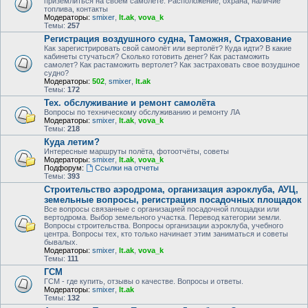
приземлиться на своем самолете. Расположение, охрана, наличие
топлива, контакты
Модераторы:
smixer
,
lt.ak
,
vova_k
Темы:
257
Регистрация воздушного судна, Таможня, Страхование
Как зарегистрировать свой самолёт или вертолёт? Куда идти? В какие
кабинеты стучаться? Сколько готовить денег? Как растаможить
самолет? Как растаможить вертолет? Как застраховать свое возудшное
судно?
Модераторы:
502
,
smixer
,
lt.ak
Темы:
172
Тех. обслуживание и ремонт самолёта
Вопросы по техническому обслуживанию и ремонту ЛА
Модераторы:
smixer
,
lt.ak
,
vova_k
Темы:
218
Куда летим?
Интересные маршруты полёта, фотоотчёты, советы
Модераторы:
smixer
,
lt.ak
,
vova_k
Подфорум:
Ссылки на отчеты
Темы:
393
Строительство аэродрома, организация аэроклуба, АУЦ,
земельные вопросы, регистрация посадочных площадок
Все вопросы связанные с организацией посадочной площадки или
вертодрома. Выбор земельного участка. Перевод категории земли.
Вопросы строительства. Вопросы организации аэроклуба, учебного
центра. Вопросы тех, кто только начинает этим заниматься и советы
бывалых.
Модераторы:
smixer
,
lt.ak
,
vova_k
Темы:
111
ГСМ
ГСМ - где купить, отзывы о качестве. Вопросы и ответы.
Модераторы:
smixer
,
lt.ak
Темы:
132