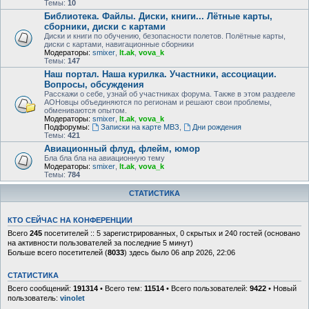
Темы:
10
Библиотека. Файлы. Диски, книги... Лётные карты,
сборники, диски с картами
Диски и книги по обучению, безопасности полетов. Полётные карты,
диски с картами, навигационные сборники
Модераторы:
smixer
,
lt.ak
,
vova_k
Темы:
147
Наш портал. Наша курилка. Участники, ассоциации.
Вопросы, обсуждения
Расскажи о себе, узнай об участниках форума. Также в этом раздееле
АОНовцы объединяются по регионам и решают свои проблемы,
обмениваются опытом.
Модераторы:
smixer
,
lt.ak
,
vova_k
Подфорумы:
Записки на карте МВЗ
,
Дни рождения
Темы:
421
Авиационный флуд, флейм, юмор
Бла бла бла на авиационную тему
Модераторы:
smixer
,
lt.ak
,
vova_k
Темы:
784
СТАТИСТИКА
КТО СЕЙЧАС НА КОНФЕРЕНЦИИ
Всего
245
посетителей :: 5 зарегистрированных, 0 скрытых и 240 гостей (основано
на активности пользователей за последние 5 минут)
Больше всего посетителей (
8033
) здесь было 06 апр 2026, 22:06
СТАТИСТИКА
Всего сообщений:
191314
• Всего тем:
11514
• Всего пользователей:
9422
• Новый
пользователь:
vinolet