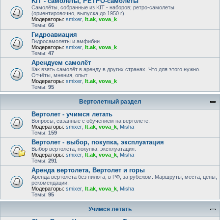
KIT - самолёты, РЕТРО-самолеты
Самолёты, собранные из KIT - наборов; ретро-самолеты
(ориентировочно, выпуска до 1950 г)
Модераторы:
smixer
,
lt.ak
,
vova_k
Темы:
66
Гидроавиация
Гидросамолеты и амфибии
Модераторы:
smixer
,
lt.ak
,
vova_k
Темы:
47
Арендуем самолёт
Как взять самолёт в аренду в других странах. Что для этого нужно.
Отчёты, мнения, опыт
Модераторы:
smixer
,
lt.ak
,
vova_k
Темы:
95
Вертолетный раздел
Вертолет - учимся летать
Вопросы, свзанные с обучением на вертолете.
Модераторы:
smixer
,
lt.ak
,
vova_k
,
Misha
Темы:
159
Вертолет - выбор, покупка, эксплуатация
Выбор вертолета, покупка, эксплуатация.
Модераторы:
smixer
,
lt.ak
,
vova_k
,
Misha
Темы:
291
Аренда вертолета, Вертолет и горы
Аренда вертолета без пилота, в РФ, за рубежом. Маршруты, места, цены,
рекомендации.
Модераторы:
smixer
,
lt.ak
,
vova_k
,
Misha
Темы:
95
Учимся летать