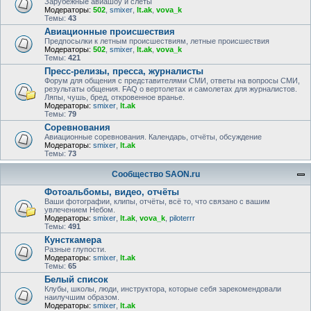
Зарубежные авиашоу и слёты
Модераторы:
502
,
smixer
,
lt.ak
,
vova_k
Темы:
43
Авиационные происшествия
Предпосылки к летным происшествиям, летные происшествия
Модераторы:
502
,
smixer
,
lt.ak
,
vova_k
Темы:
421
Пресс-релизы, пресса, журналисты
Форум для общения с представителями СМИ, ответы на вопросы СМИ,
результаты общения. FAQ о вертолетах и самолетах для журналистов.
Ляпы, чушь, бред, откровенное вранье.
Модераторы:
smixer
,
lt.ak
Темы:
79
Соревнования
Авиационные соревнования. Календарь, отчёты, обсуждение
Модераторы:
smixer
,
lt.ak
Темы:
73
Сообщество SAON.ru
Фотоальбомы, видео, отчёты
Ваши фотографии, клипы, отчёты, всё то, что связано с вашим
увлечением Небом.
Модераторы:
smixer
,
lt.ak
,
vova_k
,
piloterrr
Темы:
491
Кунсткамера
Разные глупости.
Модераторы:
smixer
,
lt.ak
Темы:
65
Белый список
Клубы, школы, люди, инструктора, которые себя зарекомендовали
наилучшим образом.
Модераторы:
smixer
,
lt.ak