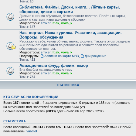
Темы:
10
Библиотека. Файлы. Диски, книги... Лётные карты,
сборники, диски с картами
Диски и книги по обучению, безопасности полетов. Полётные карты,
диски с картами, навигационные сборники
Модераторы:
smixer
,
lt.ak
,
vova_k
Темы:
147
Наш портал. Наша курилка. Участники, ассоциации.
Вопросы, обсуждения
Расскажи о себе, узнай об участниках форума. Также в этом раздееле
АОНовцы объединяются по регионам и решают свои проблемы,
обмениваются опытом.
Модераторы:
smixer
,
lt.ak
,
vova_k
Подфорумы:
Записки на карте МВЗ
,
Дни рождения
Темы:
421
Авиационный флуд, флейм, юмор
Бла бла бла на авиационную тему
Модераторы:
smixer
,
lt.ak
,
vova_k
Темы:
784
СТАТИСТИКА
КТО СЕЙЧАС НА КОНФЕРЕНЦИИ
Всего
167
посетителей :: 4 зарегистрированных, 0 скрытых и 163 гостя (основано
на активности пользователей за последние 5 минут)
Больше всего посетителей (
8033
) здесь было 06 апр 2026, 22:06
СТАТИСТИКА
Всего сообщений:
191313
• Всего тем:
11513
• Всего пользователей:
9422
• Новый
пользователь:
vinolet