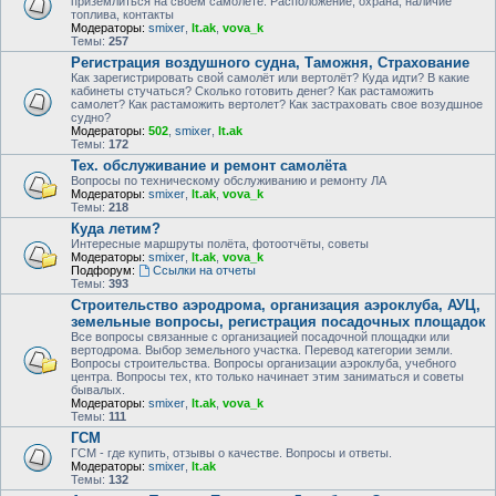
приземлиться на своем самолете. Расположение, охрана, наличие
топлива, контакты
Модераторы:
smixer
,
lt.ak
,
vova_k
Темы:
257
Регистрация воздушного судна, Таможня, Страхование
Как зарегистрировать свой самолёт или вертолёт? Куда идти? В какие
кабинеты стучаться? Сколько готовить денег? Как растаможить
самолет? Как растаможить вертолет? Как застраховать свое возудшное
судно?
Модераторы:
502
,
smixer
,
lt.ak
Темы:
172
Тех. обслуживание и ремонт самолёта
Вопросы по техническому обслуживанию и ремонту ЛА
Модераторы:
smixer
,
lt.ak
,
vova_k
Темы:
218
Куда летим?
Интересные маршруты полёта, фотоотчёты, советы
Модераторы:
smixer
,
lt.ak
,
vova_k
Подфорум:
Ссылки на отчеты
Темы:
393
Строительство аэродрома, организация аэроклуба, АУЦ,
земельные вопросы, регистрация посадочных площадок
Все вопросы связанные с организацией посадочной площадки или
вертодрома. Выбор земельного участка. Перевод категории земли.
Вопросы строительства. Вопросы организации аэроклуба, учебного
центра. Вопросы тех, кто только начинает этим заниматься и советы
бывалых.
Модераторы:
smixer
,
lt.ak
,
vova_k
Темы:
111
ГСМ
ГСМ - где купить, отзывы о качестве. Вопросы и ответы.
Модераторы:
smixer
,
lt.ak
Темы:
132