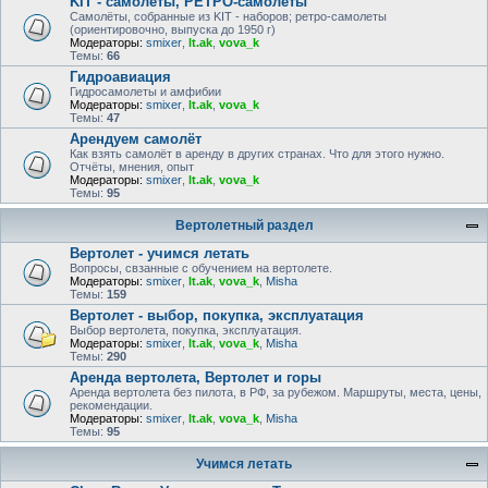
KIT - самолёты, РЕТРО-самолеты
Самолёты, собранные из KIT - наборов; ретро-самолеты
(ориентировочно, выпуска до 1950 г)
Модераторы:
smixer
,
lt.ak
,
vova_k
Темы:
66
Гидроавиация
Гидросамолеты и амфибии
Модераторы:
smixer
,
lt.ak
,
vova_k
Темы:
47
Арендуем самолёт
Как взять самолёт в аренду в других странах. Что для этого нужно.
Отчёты, мнения, опыт
Модераторы:
smixer
,
lt.ak
,
vova_k
Темы:
95
Вертолетный раздел
Вертолет - учимся летать
Вопросы, свзанные с обучением на вертолете.
Модераторы:
smixer
,
lt.ak
,
vova_k
,
Misha
Темы:
159
Вертолет - выбор, покупка, эксплуатация
Выбор вертолета, покупка, эксплуатация.
Модераторы:
smixer
,
lt.ak
,
vova_k
,
Misha
Темы:
290
Аренда вертолета, Вертолет и горы
Аренда вертолета без пилота, в РФ, за рубежом. Маршруты, места, цены,
рекомендации.
Модераторы:
smixer
,
lt.ak
,
vova_k
,
Misha
Темы:
95
Учимся летать