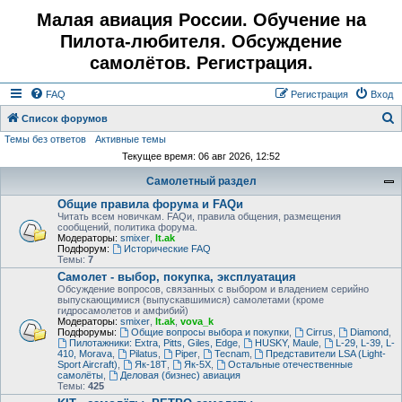
Малая авиация России. Обучение на
Пилота-любителя. Обсуждение
самолётов. Регистрация.
FAQ
Регистрация
Вход
Список форумов
Темы без ответов
Активные темы
о
Текущее время: 06 авг 2026, 12:52
и
Самолетный раздел
с
Общие правила форума и FAQи
к
Читать всем новичкам. FAQи, правила общения, размещения
сообщений, политика форума.
Модераторы:
smixer
,
lt.ak
Подфорум:
Исторические FAQ
Темы:
7
Самолет - выбор, покупка, эксплуатация
Обсуждение вопросов, связанных с выбором и владением серийно
выпускающимися (выпускавшимися) самолетами (кроме
гидросамолетов и амфибий)
Модераторы:
smixer
,
lt.ak
,
vova_k
Подфорумы:
Общие вопросы выбора и покупки
,
Cirrus
,
Diamond
,
Пилотажники: Extra, Pitts, Giles, Edge
,
HUSKY, Maule
,
L-29, L-39, L-
410, Morava
,
Pilatus
,
Piper
,
Tecnam
,
Представители LSA (Light-
Sport Aircraft)
,
Як-18Т
,
Як-5Х
,
Остальные отечественные
самолёты
,
Деловая (бизнес) авиация
Темы:
425