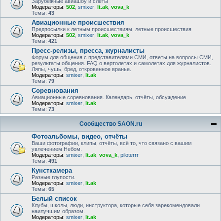
Зарубежные авиашоу и слёты
Модераторы:
502
,
smixer
,
lt.ak
,
vova_k
Темы:
43
Авиационные происшествия
Предпосылки к летным происшествиям, летные происшествия
Модераторы:
502
,
smixer
,
lt.ak
,
vova_k
Темы:
421
Пресс-релизы, пресса, журналисты
Форум для общения с представителями СМИ, ответы на вопросы СМИ,
результаты общения. FAQ о вертолетах и самолетах для журналистов.
Ляпы, чушь, бред, откровенное вранье.
Модераторы:
smixer
,
lt.ak
Темы:
79
Соревнования
Авиационные соревнования. Календарь, отчёты, обсуждение
Модераторы:
smixer
,
lt.ak
Темы:
73
Сообщество SAON.ru
Фотоальбомы, видео, отчёты
Ваши фотографии, клипы, отчёты, всё то, что связано с вашим
увлечением Небом.
Модераторы:
smixer
,
lt.ak
,
vova_k
,
piloterrr
Темы:
491
Кунсткамера
Разные глупости.
Модераторы:
smixer
,
lt.ak
Темы:
65
Белый список
Клубы, школы, люди, инструктора, которые себя зарекомендовали
наилучшим образом.
Модераторы:
smixer
,
lt.ak