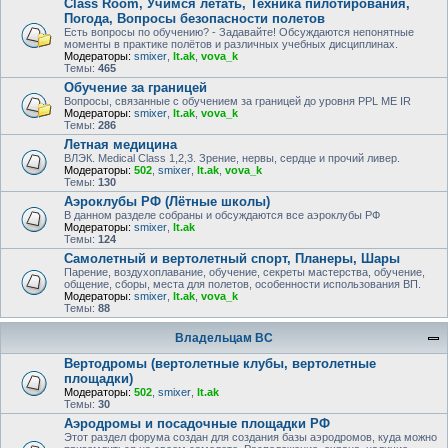
Class Room, Учимся летать, Техника пилотирования,
Погода, Вопросы безопасности полетов
Есть вопросы по обучению? - Задавайте! Обсуждаются непонятные
моменты в практике полётов и различных учебных дисциплинах.
Модераторы:
smixer
,
lt.ak
,
vova_k
Темы:
465
Обучение за границей
Вопросы, связанные с обучением за границей до уровня PPL ME IR
Модераторы:
smixer
,
lt.ak
,
vova_k
Темы:
286
Летная медицина
ВЛЭК. Medical Class 1,2,3. Зрение, нервы, сердце и прочий ливер.
Модераторы:
502
,
smixer
,
lt.ak
,
vova_k
Темы:
130
Аэроклубы РФ (Лётные школы)
В данном разделе собраны и обсуждаются все аэроклубы РФ
Модераторы:
smixer
,
lt.ak
Темы:
124
Самолетный и вертолетный спорт, Планеры, Шары
Парение, воздухоплавание, обучение, секреты мастерства, обучение,
общение, сборы, места для полетов, особенности использования ВП.
Модераторы:
smixer
,
lt.ak
,
vova_k
Темы:
88
Владельцам ВС
Вертодромы (вертолетные клубы, вертолетные
площадки)
Модераторы:
502
,
smixer
,
lt.ak
Темы:
30
Аэродромы и посадочные площадки РФ
Этот раздел форума создан для создания базы аэродромов, куда можно