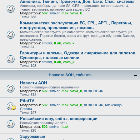
Авионика, Тюнинг, Примочки, Доп. баки, Спас. системы
Авионика, приборы, датчики ЛА, GPS - навигация, тюнинг самолета,
тюнинг вертолета, примочки для вашего ВС
Модераторы:
502
,
smixer
,
lt.ak
,
vova_k
Темы:
388
Коммерческая эксплуатация ВС, CPL, APTL, Перегоны,
инструктора, предложения, помощь
Коммерческая эксплуатация самолетов, коммерческая эксплуатация
вертолетов. Перегон бортов, поиск инструкторов для обучения. Заявки,
предложения.
Модераторы:
smixer
,
lt.ak
,
vova_k
Темы:
67
Гарнитуры и шлемы, Одежда и снаряжение для пилотов,
Сувениры, полезные мелочи
Модераторы:
smixer
,
lt.ak
,
vova_k
Темы:
108
Новости АОН, события
Новости АОН
Новости авиации общего назначения
Модераторы:
502
,
smixer
,
lt.ak
,
vova_k
,
ЛОДОЧНИК
Темы:
372
PilotTV
Модераторы:
502
,
smixer
,
lt.ak
,
vova_k
,
ЛОДОЧНИК
,
Александр E -
Cessna
Темы:
247
Российские шоу, слёты, конференции
Российские авиашоу и слёты
Модераторы:
502
,
smixer
,
lt.ak
Темы:
228
Зарубежные