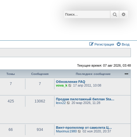
Поиск
Расш
Регистрация
Вход
Текущее время: 07 авг 2026, 03:48
Темы
Сообщения
Последнее сообщение
Обновление FAQ
7
7
П
vova_k
17 апр 2011, 10:08
е
р
е
Продам пилотажный биплан Sta…
й
425
13062
П
lexx22
20 мар 2026, 11:28
т
е
и
р
к
е
п
й
о
т
с
и
л
Винт-пропеллер от самолета Ц…
к
е
66
934
П
Maximus1980
02 ноя 2020, 20:37
п
д
е
о
н