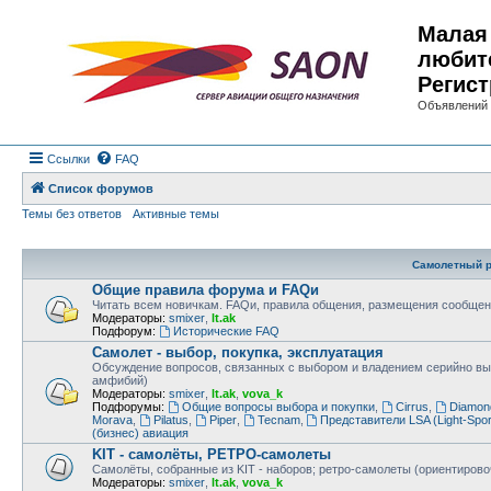
Малая 
любит
Регист
Объявлений 
Ссылки
FAQ
Список форумов
Темы без ответов
Активные темы
Самолетный р
Общие правила форума и FAQи
Читать всем новичкам. FAQи, правила общения, размещения сообщен
Модераторы:
smixer
,
lt.ak
Подфорум:
Исторические FAQ
Самолет - выбор, покупка, эксплуатация
Обсуждение вопросов, связанных с выбором и владением серийно в
амфибий)
Модераторы:
smixer
,
lt.ak
,
vova_k
Подфорумы:
Общие вопросы выбора и покупки
,
Cirrus
,
Diamon
Morava
,
Pilatus
,
Piper
,
Tecnam
,
Представители LSA (Light-Sport
(бизнес) авиация
KIT - самолёты, РЕТРО-самолеты
Самолёты, собранные из KIT - наборов; ретро-самолеты (ориентировоч
Модераторы:
smixer
,
lt.ak
,
vova_k