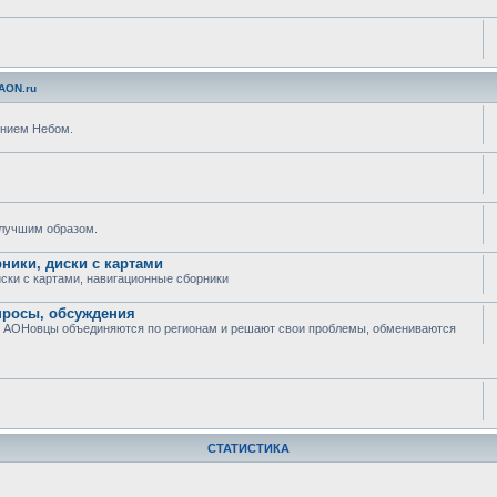
AON.ru
ением Небом.
илучшим образом.
рники, диски с картами
иски с картами, навигационные сборники
опросы, обсуждения
еле АОНовцы объединяются по регионам и решают свои проблемы, обмениваются
СТАТИСТИКА