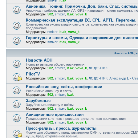
Модераторы:
smixer
,
lt.ak
Авионика, Тюнинг, Примочки, Доп. баки, Спас. систем
Авионика, приборы, датчики ЛА, GPS - навигация, тюнинг самолета, т
Модераторы:
502
,
smixer
,
lt.ak
,
vova_k
Коммерческая эксплуатация ВС, CPL, APTL, Перегоны,
Коммерческая эксплуатация самолетов, коммерческая эксплуатация ве
предложения.
Модераторы:
smixer
,
lt.ak
,
vova_k
Гарнитуры и шлемы, Одежда и снаряжение для пилото
Модераторы:
smixer
,
lt.ak
,
vova_k
Новости АОН, 
Новости АОН
Новости авиации общего назначения
Модераторы:
502
,
smixer
,
lt.ak
,
vova_k
,
ЛОДОЧНИК
PilotTV
Модераторы:
502
,
smixer
,
lt.ak
,
vova_k
,
ЛОДОЧНИК
,
Александр E - Ce
Российские шоу, слёты, конференции
Российские авиашоу и слёты
Модераторы:
502
,
smixer
,
lt.ak
Зарубежные
Зарубежные авиашоу и слёты
Модераторы:
502
,
smixer
,
lt.ak
,
vova_k
Авиационные происшествия
Предпосылки к летным происшествиям, летные происшествия
Модераторы:
502
,
smixer
,
lt.ak
,
vova_k
Пресс-релизы, пресса, журналисты
Форум для общения с представителями СМИ, ответы на вопросы СМИ,
чушь, бред, откровенное вранье.