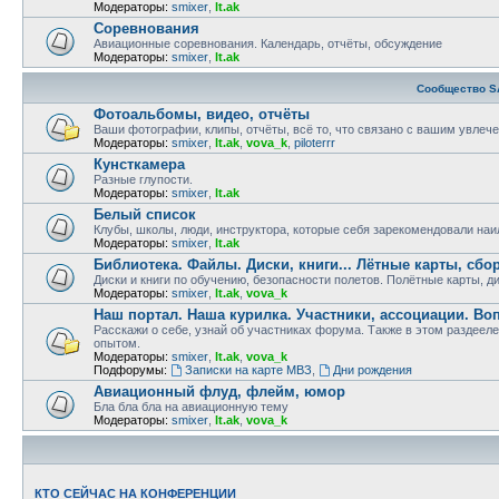
Модераторы:
smixer
,
lt.ak
Соревнования
Авиационные соревнования. Календарь, отчёты, обсуждение
Модераторы:
smixer
,
lt.ak
Сообщество S
Фотоальбомы, видео, отчёты
Ваши фотографии, клипы, отчёты, всё то, что связано с вашим увлеч
Модераторы:
smixer
,
lt.ak
,
vova_k
,
piloterrr
Кунсткамера
Разные глупости.
Модераторы:
smixer
,
lt.ak
Белый список
Клубы, школы, люди, инструктора, которые себя зарекомендовали на
Модераторы:
smixer
,
lt.ak
Библиотека. Файлы. Диски, книги... Лётные карты, сбо
Диски и книги по обучению, безопасности полетов. Полётные карты, д
Модераторы:
smixer
,
lt.ak
,
vova_k
Наш портал. Наша курилка. Участники, ассоциации. В
Расскажи о себе, узнай об участниках форума. Также в этом разде
опытом.
Модераторы:
smixer
,
lt.ak
,
vova_k
Подфорумы:
Записки на карте МВЗ
,
Дни рождения
Авиационный флуд, флейм, юмор
Бла бла бла на авиационную тему
Модераторы:
smixer
,
lt.ak
,
vova_k
КТО СЕЙЧАС НА КОНФЕРЕНЦИИ