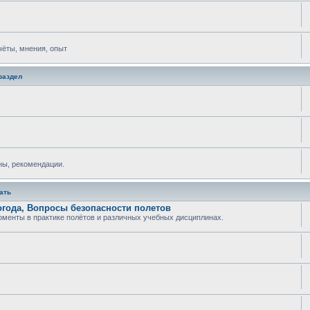
тчёты, мнения, опыт
раздел
ны, рекомендации.
ать
огода, Вопросы безопасности полетов
менты в практике полётов и различных учебных дисциплинах.