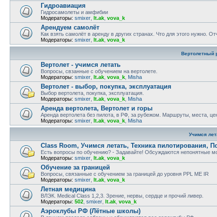
Гидроавиация
Гидросамолеты и амфибии
Модераторы:
smixer
,
lt.ak
,
vova_k
Арендуем самолёт
Как взять самолёт в аренду в других странах. Что для этого нужно. О
Модераторы:
smixer
,
lt.ak
,
vova_k
Вертолетный 
Вертолет - учимся летать
Вопросы, свзанные с обучением на вертолете.
Модераторы:
smixer
,
lt.ak
,
vova_k
,
Misha
Вертолет - выбор, покупка, эксплуатация
Выбор вертолета, покупка, эксплуатация.
Модераторы:
smixer
,
lt.ak
,
vova_k
,
Misha
Аренда вертолета, Вертолет и горы
Аренда вертолета без пилота, в РФ, за рубежом. Маршруты, места, це
Модераторы:
smixer
,
lt.ak
,
vova_k
,
Misha
Учимся лет
Class Room, Учимся летать, Техника пилотирования, П
Есть вопросы по обучению? - Задавайте! Обсуждаются непонятные мо
Модераторы:
smixer
,
lt.ak
,
vova_k
Обучение за границей
Вопросы, связанные с обучением за границей до уровня PPL ME IR
Модераторы:
smixer
,
lt.ak
,
vova_k
Летная медицина
ВЛЭК. Medical Class 1,2,3. Зрение, нервы, сердце и прочий ливер.
Модераторы:
502
,
smixer
,
lt.ak
,
vova_k
Аэроклубы РФ (Лётные школы)