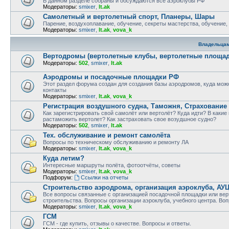
В данном разделе собраны и обсуждаются все аэроклубы РФ
Модераторы:
smixer
,
lt.ak
Самолетный и вертолетный спорт, Планеры, Шары
Парение, воздухоплавание, обучение, секреты мастерства, обучение,
Модераторы:
smixer
,
lt.ak
,
vova_k
Владельца
Вертодромы (вертолетные клубы, вертолетные площад
Модераторы:
502
,
smixer
,
lt.ak
Аэродромы и посадочные площадки РФ
Этот раздел форума создан для создания базы аэродромов, куда можн
контакты
Модераторы:
smixer
,
lt.ak
,
vova_k
Регистрация воздушного судна, Таможня, Страхование
Как зарегистрировать свой самолёт или вертолёт? Куда идти? В какие
растаможить вертолет? Как застраховать свое возудшное судно?
Модераторы:
502
,
smixer
,
lt.ak
Тех. обслуживание и ремонт самолёта
Вопросы по техническому обслуживанию и ремонту ЛА
Модераторы:
smixer
,
lt.ak
,
vova_k
Куда летим?
Интересные маршруты полёта, фотоотчёты, советы
Модераторы:
smixer
,
lt.ak
,
vova_k
Подфорум:
Ссылки на отчеты
Строительство аэродрома, организация аэроклуба, АУ
Все вопросы связанные с организацией посадочной площадки или вер
строительства. Вопросы организации аэроклуба, учебного центра. Воп
Модераторы:
smixer
,
lt.ak
,
vova_k
ГСМ
ГСМ - где купить, отзывы о качестве. Вопросы и ответы.