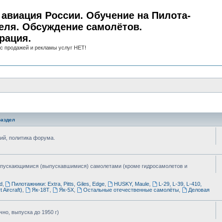
авиация России. Обучение на Пилота-
еля. Обсуждение самолётов.
рация.
с продажей и рекламы услуг НЕТ!
аздел
ий, политика форума.
ыпускающимися (выпускавшимися) самолетами (кроме гидросамолетов и
d
,
Пилотажники: Extra, Pitts, Giles, Edge
,
HUSKY, Maule
,
L-29, L-39, L-410,
 Aircraft)
,
Як-18Т
,
Як-5Х
,
Остальные отечественные самолёты
,
Деловая
но, выпуска до 1950 г)