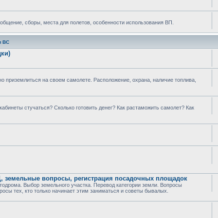
 общение, сборы, места для полетов, особенности использования ВП.
м ВС
ки)
о приземлиться на своем самолете. Расположение, охрана, наличие топлива,
 кабинеты стучаться? Сколько готовить денег? Как растаможить самолет? Как
Ц, земельные вопросы, регистрация посадочных площадок
тодрома. Выбор земельного участка. Перевод категории земли. Вопросы
росы тех, кто только начинает этим заниматься и советы бывалых.