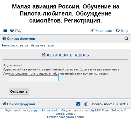
Малая авиация России. Обучение на
Пилота-любителя. Обсуждение
самолётов. Регистрация.
FAQ
Регистрация
Вход
Список форумов
Темы без ответов
Активные темы
о
и
Восстановить пароль
с
Адрес email:
к
Адрес email, связанный с вашей учётной записью. Если вы не изменили его в
Личном разделе, то это адрес email, указанный вами при регистрации.
Список форумов
Часовой пояс:
UTC+03:00
Style developer by
support forum tricolor
,
Создано на основе
phpBB
® Forum Software ©
phpBB Limited
Русская поддержка phpBB