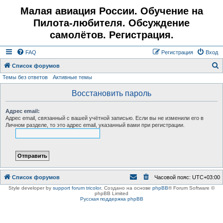
Малая авиация России. Обучение на
Пилота-любителя. Обсуждение
самолётов. Регистрация.
FAQ
Регистрация
Вход
Список форумов
Темы без ответов
Активные темы
о
и
Восстановить пароль
с
Адрес email:
к
Адрес email, связанный с вашей учётной записью. Если вы не изменили его в
Личном разделе, то это адрес email, указанный вами при регистрации.
Список форумов
Часовой пояс:
UTC+03:00
Style developer by
support forum tricolor
,
Создано на основе
phpBB
® Forum Software ©
phpBB Limited
Русская поддержка phpBB