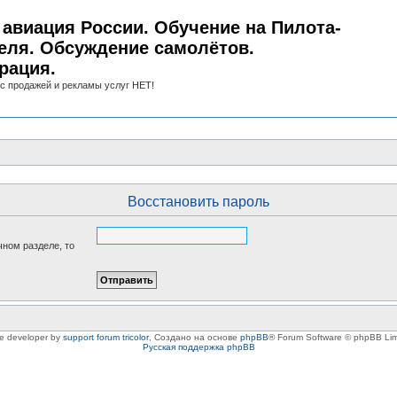
авиация России. Обучение на Пилота-
еля. Обсуждение самолётов.
рация.
с продажей и рекламы услуг НЕТ!
Восстановить пароль
чном разделе, то
le developer by
support forum tricolor
,
Создано на основе
phpBB
® Forum Software © phpBB Lim
Русская поддержка phpBB