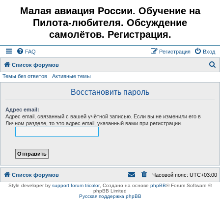
Малая авиация России. Обучение на
Пилота-любителя. Обсуждение
самолётов. Регистрация.
FAQ
Регистрация
Вход
Список форумов
Темы без ответов
Активные темы
о
и
Восстановить пароль
с
Адрес email:
к
Адрес email, связанный с вашей учётной записью. Если вы не изменили его в
Личном разделе, то это адрес email, указанный вами при регистрации.
Список форумов
Часовой пояс:
UTC+03:00
Style developer by
support forum tricolor
,
Создано на основе
phpBB
® Forum Software ©
phpBB Limited
Русская поддержка phpBB