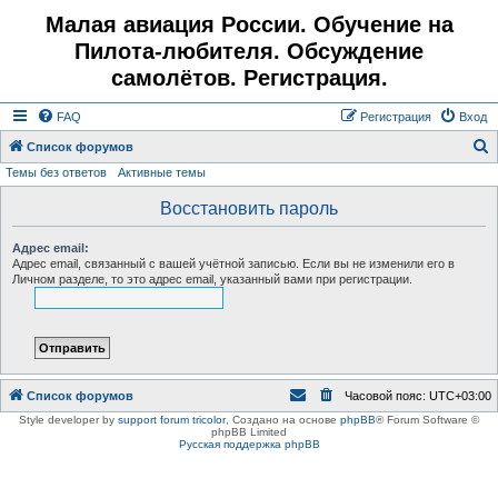
Малая авиация России. Обучение на
Пилота-любителя. Обсуждение
самолётов. Регистрация.
FAQ
Регистрация
Вход
Список форумов
Темы без ответов
Активные темы
о
и
Восстановить пароль
с
Адрес email:
к
Адрес email, связанный с вашей учётной записью. Если вы не изменили его в
Личном разделе, то это адрес email, указанный вами при регистрации.
Список форумов
Часовой пояс:
UTC+03:00
Style developer by
support forum tricolor
,
Создано на основе
phpBB
® Forum Software ©
phpBB Limited
Русская поддержка phpBB