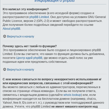
Информация о phpBB
Кто написал эту конференцию?
Это программное обеспечение (в его исходной форме) создано и
распространяется
phpBB Limited
. Оно доступно на условиях GNU General
Public Licence, версии 2 (GPL-2.0) и может свободно распространяться.
Для получения более подробных сведений перейдите по ссылке
About phpBB
.
Вернуться к началу
Почему здесь нет такой-то функции?
Это программное обеспечение было создано и лицензировано phpBB
Limited. Если вы считаете, что какая-то функция должна быть добавлена,
посетите
Центр идей phpBB
, где можно отдать свой голос за уже
поданные идеи или предложить собственные.
Вернуться к началу
С кем можно связаться по вопросу некорректного использования и/
или юридических вопросов, связанных с этой конференцией?
Вы можете связаться с любым из администраторов, перечисленных в
списке на странице «Наша команда». Если вы не получили ответа,
свяжитесь с владельцем домена (сделайте
whois lookup
) или, если
конференция находится на бесплатном домене (например, chat.ru,
Yahoo!, free.fr, f2s.com и т. п.), с руководством или техподдержкой данного
домена. Учтите, что phpBB Limited
не имеет никакого контроля над