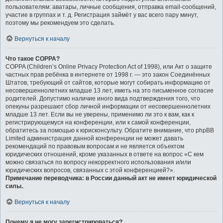
пользователям: аватары, личные сообщения, отправка email-сообщений,
участие в группах и т. д. Регистрация займёт у вас всего пару минут,
поэтому мы рекомендуем это сделать.
Вернуться к началу
Что такое COPPA?
COPPA (Children’s Online Privacy Protection Act of 1998), или Акт о защите
частных прав ребёнка в интернете от 1998 г. — это закон Соединённых
Штатов, требующий от сайтов, которые могут собирать информацию от
несовершеннолетних младше 13 лет, иметь на это письменное согласие
родителей. Допустимо наличие иного вида подтверждения того, что
опекуны разрешают сбор личной информации от несовершеннолетних
младше 13 лет. Если вы не уверены, применимо ли это к вам, как к
регистрирующемуся на конференции, или к самой конференции,
обратитесь за помощью к юрисконсульту. Обратите внимание, что phpBB
Limited администрация данной конференции не может давать
рекомендаций по правовым вопросам и не является объектом
юридических отношений, кроме указанных в ответе на вопрос «С кем
можно связаться по вопросу некорректного использования и/или
юридических вопросов, связанных с этой конференцией?».
Примечание переводчика: в России данный акт не имеет юридической
силы.
.
Вернуться к началу
Почему я не могу зарегистрироваться?