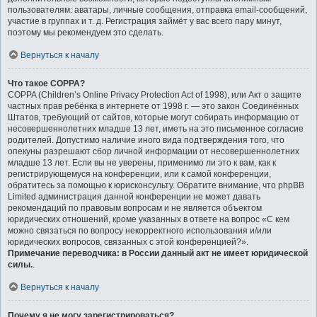
пользователям: аватары, личные сообщения, отправка email-сообщений,
участие в группах и т. д. Регистрация займёт у вас всего пару минут,
поэтому мы рекомендуем это сделать.
Вернуться к началу
Что такое COPPA?
COPPA (Children’s Online Privacy Protection Act of 1998), или Акт о защите
частных прав ребёнка в интернете от 1998 г. — это закон Соединённых
Штатов, требующий от сайтов, которые могут собирать информацию от
несовершеннолетних младше 13 лет, иметь на это письменное согласие
родителей. Допустимо наличие иного вида подтверждения того, что
опекуны разрешают сбор личной информации от несовершеннолетних
младше 13 лет. Если вы не уверены, применимо ли это к вам, как к
регистрирующемуся на конференции, или к самой конференции,
обратитесь за помощью к юрисконсульту. Обратите внимание, что phpBB
Limited администрация данной конференции не может давать
рекомендаций по правовым вопросам и не является объектом
юридических отношений, кроме указанных в ответе на вопрос «С кем
можно связаться по вопросу некорректного использования и/или
юридических вопросов, связанных с этой конференцией?».
Примечание переводчика: в России данный акт не имеет юридической
силы.
.
Вернуться к началу
Почему я не могу зарегистрироваться?