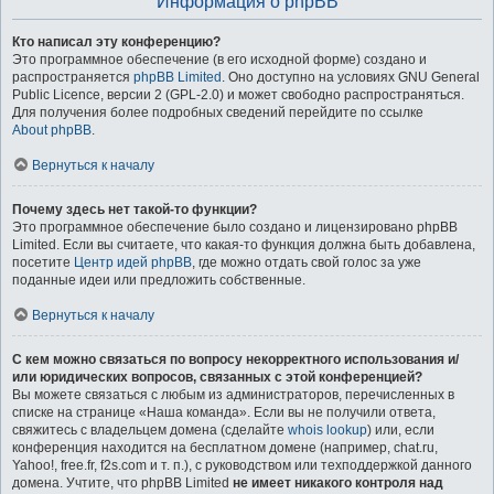
Информация о phpBB
Кто написал эту конференцию?
Это программное обеспечение (в его исходной форме) создано и
распространяется
phpBB Limited
. Оно доступно на условиях GNU General
Public Licence, версии 2 (GPL-2.0) и может свободно распространяться.
Для получения более подробных сведений перейдите по ссылке
About phpBB
.
Вернуться к началу
Почему здесь нет такой-то функции?
Это программное обеспечение было создано и лицензировано phpBB
Limited. Если вы считаете, что какая-то функция должна быть добавлена,
посетите
Центр идей phpBB
, где можно отдать свой голос за уже
поданные идеи или предложить собственные.
Вернуться к началу
С кем можно связаться по вопросу некорректного использования и/
или юридических вопросов, связанных с этой конференцией?
Вы можете связаться с любым из администраторов, перечисленных в
списке на странице «Наша команда». Если вы не получили ответа,
свяжитесь с владельцем домена (сделайте
whois lookup
) или, если
конференция находится на бесплатном домене (например, chat.ru,
Yahoo!, free.fr, f2s.com и т. п.), с руководством или техподдержкой данного
домена. Учтите, что phpBB Limited
не имеет никакого контроля над