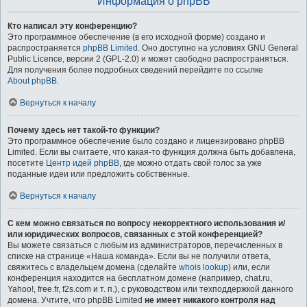
Информация о phpBB
Кто написал эту конференцию?
Это программное обеспечение (в его исходной форме) создано и
распространяется
phpBB Limited
. Оно доступно на условиях GNU General
Public Licence, версии 2 (GPL-2.0) и может свободно распространяться.
Для получения более подробных сведений перейдите по ссылке
About phpBB
.
Вернуться к началу
Почему здесь нет такой-то функции?
Это программное обеспечение было создано и лицензировано phpBB
Limited. Если вы считаете, что какая-то функция должна быть добавлена,
посетите
Центр идей phpBB
, где можно отдать свой голос за уже
поданные идеи или предложить собственные.
Вернуться к началу
С кем можно связаться по вопросу некорректного использования и/
или юридических вопросов, связанных с этой конференцией?
Вы можете связаться с любым из администраторов, перечисленных в
списке на странице «Наша команда». Если вы не получили ответа,
свяжитесь с владельцем домена (сделайте
whois lookup
) или, если
конференция находится на бесплатном домене (например, chat.ru,
Yahoo!, free.fr, f2s.com и т. п.), с руководством или техподдержкой данного
домена. Учтите, что phpBB Limited
не имеет никакого контроля над