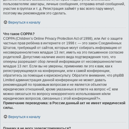
пользователям: аватары, личные сообщения, отправка email-сообщений,
участие в группах и т. д. Регистрация займёт у вас всего пару минут,
поэтому мы рекомендуем это сделать.
Вернуться к началу
Что такое COPPA?
COPPA (Children’s Online Privacy Protection Act of 1998), или Акт о защите
частных прав ребёнка в интернете от 1998 г. — это закон Соединённых
Штатов, требующий от сайтов, которые могут собирать информацию от
несовершеннолетних младше 13 лет, иметь на это письменное согласие
родителей. Допустимо наличие иного вида подтверждения того, что
опекуны разрешают сбор личной информации от несовершеннолетних
младше 13 лет. Если вы не уверены, применимо ли это к вам, как к
регистрирующемуся на конференции, или к самой конференции,
обратитесь за помощью к юрисконсульту. Обратите внимание, что phpBB
Limited администрация данной конференции не может давать
рекомендаций по правовым вопросам и не является объектом
юридических отношений, кроме указанных в ответе на вопрос «С кем
можно связаться по вопросу некорректного использования и/или
юридических вопросов, связанных с этой конференцией?».
Примечание переводчика: в России данный акт не имеет юридической
силы.
.
Вернуться к началу
Почему я не могу зарегистрироваться?