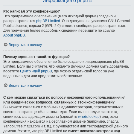
Информация о phpBB
Кто написал эту конференцию?
Это программное обеспечение (в его исходной форме) создано и
распространяется
phpBB Limited
. Оно доступно на условиях GNU General
Public Licence, версии 2 (GPL-2.0) и может свободно распространяться.
Для получения более подробных сведений перейдите по ссылке
About phpBB
.
Вернуться к началу
Почему здесь нет такой-то функции?
Это программное обеспечение было создано и лицензировано phpBB
Limited. Если вы считаете, что какая-то функция должна быть добавлена,
посетите
Центр идей phpBB
, где можно отдать свой голос за уже
поданные идеи или предложить собственные.
Вернуться к началу
С кем можно связаться по вопросу некорректного использования и/
или юридических вопросов, связанных с этой конференцией?
Вы можете связаться с любым из администраторов, перечисленных в
списке на странице «Наша команда». Если вы не получили ответа,
свяжитесь с владельцем домена (сделайте
whois lookup
) или, если
конференция находится на бесплатном домене (например, chat.ru,
Yahoo!, free.fr, f2s.com и т. п.), с руководством или техподдержкой данного
домена. Учтите, что phpBB Limited
не имеет никакого контроля над