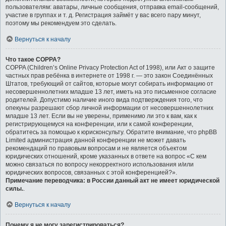
пользователям: аватары, личные сообщения, отправка email-сообщений,
участие в группах и т. д. Регистрация займёт у вас всего пару минут,
поэтому мы рекомендуем это сделать.
Вернуться к началу
Что такое COPPA?
COPPA (Children’s Online Privacy Protection Act of 1998), или Акт о защите
частных прав ребёнка в интернете от 1998 г. — это закон Соединённых
Штатов, требующий от сайтов, которые могут собирать информацию от
несовершеннолетних младше 13 лет, иметь на это письменное согласие
родителей. Допустимо наличие иного вида подтверждения того, что
опекуны разрешают сбор личной информации от несовершеннолетних
младше 13 лет. Если вы не уверены, применимо ли это к вам, как к
регистрирующемуся на конференции, или к самой конференции,
обратитесь за помощью к юрисконсульту. Обратите внимание, что phpBB
Limited администрация данной конференции не может давать
рекомендаций по правовым вопросам и не является объектом
юридических отношений, кроме указанных в ответе на вопрос «С кем
можно связаться по вопросу некорректного использования и/или
юридических вопросов, связанных с этой конференцией?».
Примечание переводчика: в России данный акт не имеет юридической
силы.
.
Вернуться к началу
Почему я не могу зарегистрироваться?