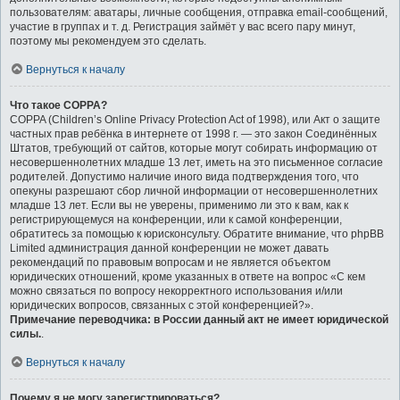
пользователям: аватары, личные сообщения, отправка email-сообщений,
участие в группах и т. д. Регистрация займёт у вас всего пару минут,
поэтому мы рекомендуем это сделать.
Вернуться к началу
Что такое COPPA?
COPPA (Children’s Online Privacy Protection Act of 1998), или Акт о защите
частных прав ребёнка в интернете от 1998 г. — это закон Соединённых
Штатов, требующий от сайтов, которые могут собирать информацию от
несовершеннолетних младше 13 лет, иметь на это письменное согласие
родителей. Допустимо наличие иного вида подтверждения того, что
опекуны разрешают сбор личной информации от несовершеннолетних
младше 13 лет. Если вы не уверены, применимо ли это к вам, как к
регистрирующемуся на конференции, или к самой конференции,
обратитесь за помощью к юрисконсульту. Обратите внимание, что phpBB
Limited администрация данной конференции не может давать
рекомендаций по правовым вопросам и не является объектом
юридических отношений, кроме указанных в ответе на вопрос «С кем
можно связаться по вопросу некорректного использования и/или
юридических вопросов, связанных с этой конференцией?».
Примечание переводчика: в России данный акт не имеет юридической
силы.
.
Вернуться к началу
Почему я не могу зарегистрироваться?