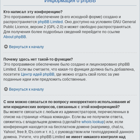
Информация о phpBB
Кто написал эту конференцию?
Это программное обеспечение (в его исходной форме) создано и
распространяется
phpBB Limited
. Оно доступно на условиях GNU General
Public Licence, версии 2 (GPL-2.0) и может свободно распространяться.
Для получения более подробных сведений перейдите по ссылке
About phpBB
.
Вернуться к началу
Почему здесь нет такой-то функции?
Это программное обеспечение было создано и лицензировано phpBB
Limited. Если вы считаете, что какая-то функция должна быть добавлена,
посетите
Центр идей phpBB
, где можно отдать свой голос за уже
поданные идеи или предложить собственные.
Вернуться к началу
С кем можно связаться по вопросу некорректного использования и/
или юридических вопросов, связанных с этой конференцией?
Вы можете связаться с любым из администраторов, перечисленных в
списке на странице «Наша команда». Если вы не получили ответа,
свяжитесь с владельцем домена (сделайте
whois lookup
) или, если
конференция находится на бесплатном домене (например, chat.ru,
Yahoo!, free.fr, f2s.com и т. п.), с руководством или техподдержкой данного
домена. Учтите, что phpBB Limited
не имеет никакого контроля над