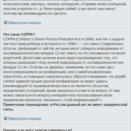
пользователям: аватары, личные сообщения, отправка email-сообщений,
участие в группах и т. д. Регистрация займёт у вас всего пару минут,
поэтому мы рекомендуем это сделать.
Вернуться к началу
Что такое COPPA?
COPPA (Children’s Online Privacy Protection Act of 1998), или Акт о защите
частных прав ребёнка в интернете от 1998 г. — это закон Соединённых
Штатов, требующий от сайтов, которые могут собирать информацию от
несовершеннолетних младше 13 лет, иметь на это письменное согласие
родителей. Допустимо наличие иного вида подтверждения того, что
опекуны разрешают сбор личной информации от несовершеннолетних
младше 13 лет. Если вы не уверены, применимо ли это к вам, как к
регистрирующемуся на конференции, или к самой конференции,
обратитесь за помощью к юрисконсульту. Обратите внимание, что phpBB
Limited администрация данной конференции не может давать
рекомендаций по правовым вопросам и не является объектом
юридических отношений, кроме указанных в ответе на вопрос «С кем
можно связаться по вопросу некорректного использования и/или
юридических вопросов, связанных с этой конференцией?».
Примечание переводчика: в России данный акт не имеет юридической
силы.
.
Вернуться к началу
Почему я не могу зарегистрироваться?