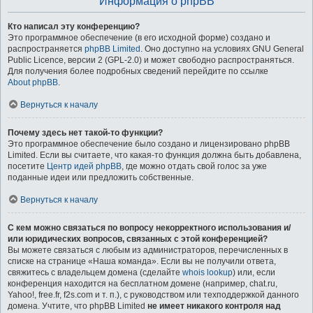
Информация о phpBB
Кто написал эту конференцию?
Это программное обеспечение (в его исходной форме) создано и
распространяется
phpBB Limited
. Оно доступно на условиях GNU General
Public Licence, версии 2 (GPL-2.0) и может свободно распространяться.
Для получения более подробных сведений перейдите по ссылке
About phpBB
.
Вернуться к началу
Почему здесь нет такой-то функции?
Это программное обеспечение было создано и лицензировано phpBB
Limited. Если вы считаете, что какая-то функция должна быть добавлена,
посетите
Центр идей phpBB
, где можно отдать свой голос за уже
поданные идеи или предложить собственные.
Вернуться к началу
С кем можно связаться по вопросу некорректного использования и/
или юридических вопросов, связанных с этой конференцией?
Вы можете связаться с любым из администраторов, перечисленных в
списке на странице «Наша команда». Если вы не получили ответа,
свяжитесь с владельцем домена (сделайте
whois lookup
) или, если
конференция находится на бесплатном домене (например, chat.ru,
Yahoo!, free.fr, f2s.com и т. п.), с руководством или техподдержкой данного
домена. Учтите, что phpBB Limited
не имеет никакого контроля над