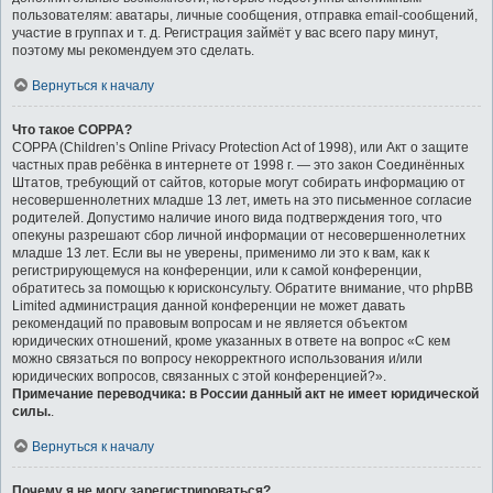
пользователям: аватары, личные сообщения, отправка email-сообщений,
участие в группах и т. д. Регистрация займёт у вас всего пару минут,
поэтому мы рекомендуем это сделать.
Вернуться к началу
Что такое COPPA?
COPPA (Children’s Online Privacy Protection Act of 1998), или Акт о защите
частных прав ребёнка в интернете от 1998 г. — это закон Соединённых
Штатов, требующий от сайтов, которые могут собирать информацию от
несовершеннолетних младше 13 лет, иметь на это письменное согласие
родителей. Допустимо наличие иного вида подтверждения того, что
опекуны разрешают сбор личной информации от несовершеннолетних
младше 13 лет. Если вы не уверены, применимо ли это к вам, как к
регистрирующемуся на конференции, или к самой конференции,
обратитесь за помощью к юрисконсульту. Обратите внимание, что phpBB
Limited администрация данной конференции не может давать
рекомендаций по правовым вопросам и не является объектом
юридических отношений, кроме указанных в ответе на вопрос «С кем
можно связаться по вопросу некорректного использования и/или
юридических вопросов, связанных с этой конференцией?».
Примечание переводчика: в России данный акт не имеет юридической
силы.
.
Вернуться к началу
Почему я не могу зарегистрироваться?