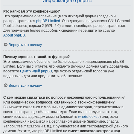
Информация о phpBB
Кто написал эту конференцию?
Это программное обеспечение (в его исходной форме) создано и
распространяется
phpBB Limited
. Оно доступно на условиях GNU General
Public Licence, версии 2 (GPL-2.0) и может свободно распространяться.
Для получения более подробных сведений перейдите по ссылке
About phpBB
.
Вернуться к началу
Почему здесь нет такой-то функции?
Это программное обеспечение было создано и лицензировано phpBB
Limited. Если вы считаете, что какая-то функция должна быть добавлена,
посетите
Центр идей phpBB
, где можно отдать свой голос за уже
поданные идеи или предложить собственные.
Вернуться к началу
С кем можно связаться по вопросу некорректного использования и/
или юридических вопросов, связанных с этой конференцией?
Вы можете связаться с любым из администраторов, перечисленных в
списке на странице «Наша команда». Если вы не получили ответа,
свяжитесь с владельцем домена (сделайте
whois lookup
) или, если
конференция находится на бесплатном домене (например, chat.ru,
Yahoo!, free.fr, f2s.com и т. п.), с руководством или техподдержкой данного
домена. Учтите, что phpBB Limited
не имеет никакого контроля над